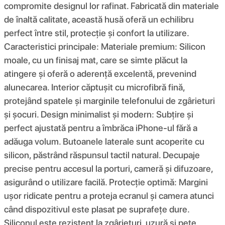
compromite designul lor rafinat. Fabricată din materiale
de înaltă calitate, această husă oferă un echilibru
perfect între stil, protecție și confort la utilizare.
Caracteristici principale: Materiale premium: Silicon
moale, cu un finisaj mat, care se simte plăcut la
atingere și oferă o aderență excelentă, prevenind
alunecarea. Interior căptușit cu microfibră fină,
protejând spatele și marginile telefonului de zgârieturi
și șocuri. Design minimalist și modern: Subțire și
perfect ajustată pentru a îmbrăca iPhone-ul fără a
adăuga volum. Butoanele laterale sunt acoperite cu
silicon, păstrând răspunsul tactil natural. Decupaje
precise pentru accesul la porturi, cameră și difuzoare,
asigurând o utilizare facilă. Protecție optimă: Margini
ușor ridicate pentru a proteja ecranul și camera atunci
când dispozitivul este plasat pe suprafețe dure.
Siliconul este rezistent la zgârieturi, uzură și pete,