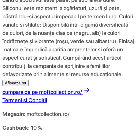
Siliconul este rezistent la zgârieturi, uzură și pete,
păstrându-și aspectul impecabil pe termen lung. Culori
variate și stilate: Disponibilă într-o gamă diversificată
de culori, de la nuanțe clasice (negru, alb) la culori
îndrăznețe și vibrante (roșu, verde sau albastru). Finisaj
mat care împiedică apariția amprentelor și oferă un
aspect curat și sofisticat. Cumpărând acest articol,
contribuiți la campania de sprijinire a familiilor
defavorizate prin alimente și resurse educaționale.
Afișează tot
cumpara de pe
moftcollection.ro/
Termeni si Conditii
Magazin:
moftcollection.ro/
Cashback:
10 %