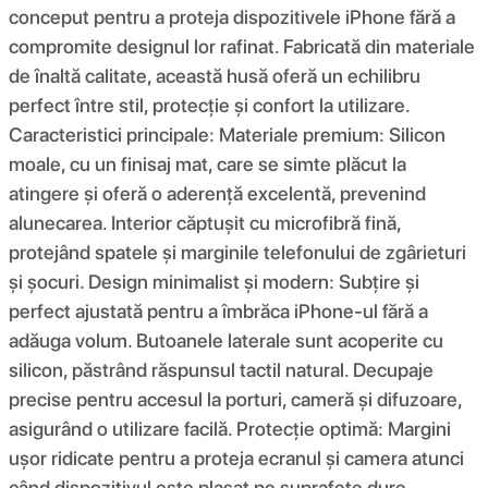
conceput pentru a proteja dispozitivele iPhone fără a
compromite designul lor rafinat. Fabricată din materiale
de înaltă calitate, această husă oferă un echilibru
perfect între stil, protecție și confort la utilizare.
Caracteristici principale: Materiale premium: Silicon
moale, cu un finisaj mat, care se simte plăcut la
atingere și oferă o aderență excelentă, prevenind
alunecarea. Interior căptușit cu microfibră fină,
protejând spatele și marginile telefonului de zgârieturi
și șocuri. Design minimalist și modern: Subțire și
perfect ajustată pentru a îmbrăca iPhone-ul fără a
adăuga volum. Butoanele laterale sunt acoperite cu
silicon, păstrând răspunsul tactil natural. Decupaje
precise pentru accesul la porturi, cameră și difuzoare,
asigurând o utilizare facilă. Protecție optimă: Margini
ușor ridicate pentru a proteja ecranul și camera atunci
când dispozitivul este plasat pe suprafețe dure.