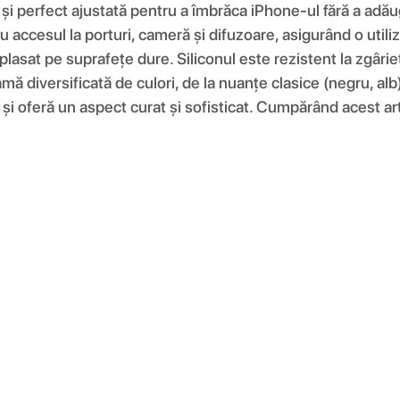
e și perfect ajustată pentru a îmbrăca iPhone-ul fără a adău
 accesul la porturi, cameră și difuzoare, asigurând o utiliz
plasat pe suprafețe dure. Siliconul este rezistent la zgâri
amă diversificată de culori, de la nuanțe clasice (negru, alb
și oferă un aspect curat și sofisticat. Cumpărând acest artic