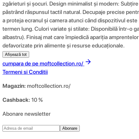
zgârieturi și șocuri. Design minimalist și modern: Subțir
păstrând răspunsul tactil natural. Decupaje precise pentru
a proteja ecranul și camera atunci când dispozitivul este 
termen lung. Culori variate și stilate: Disponibilă într-o g
albastru). Finisaj mat care împiedică apariția amprentelor 
defavorizate prin alimente și resurse educaționale.
Afișează tot
cumpara de pe
moftcollection.ro/
Termeni si Conditii
Magazin:
moftcollection.ro/
Cashback:
10 %
Abonare newsletter
Abonare