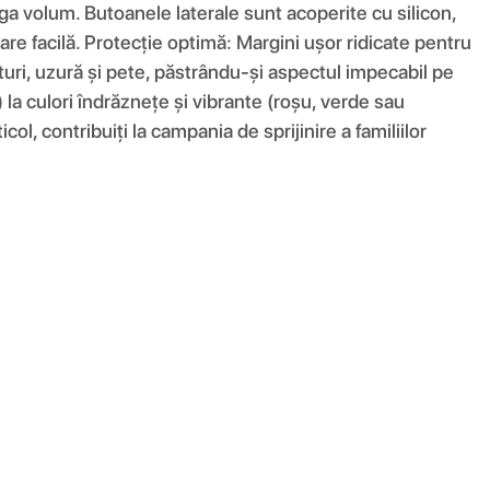
ga volum. Butoanele laterale sunt acoperite cu silicon,
are facilă. Protecție optimă: Margini ușor ridicate pentru
eturi, uzură și pete, păstrându-și aspectul impecabil pe
) la culori îndrăznețe și vibrante (roșu, verde sau
ol, contribuiți la campania de sprijinire a familiilor