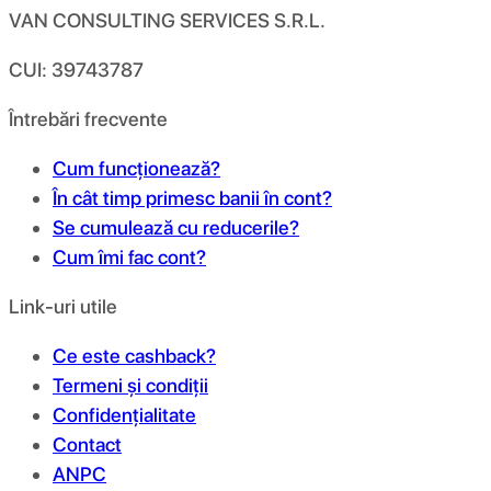
VAN CONSULTING SERVICES S.R.L.
CUI: 39743787
Întrebări frecvente
Cum funcționează?
În cât timp primesc banii în cont?
Se cumulează cu reducerile?
Cum îmi fac cont?
Link-uri utile
Ce este cashback?
Termeni și condiții
Confidențialitate
Contact
ANPC