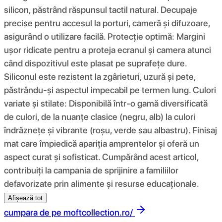
silicon, păstrând răspunsul tactil natural. Decupaje
precise pentru accesul la porturi, cameră și difuzoare,
asigurând o utilizare facilă. Protecție optimă: Margini
ușor ridicate pentru a proteja ecranul și camera atunci
când dispozitivul este plasat pe suprafețe dure.
Siliconul este rezistent la zgârieturi, uzură și pete,
păstrându-și aspectul impecabil pe termen lung. Culori
variate și stilate: Disponibilă într-o gamă diversificată
de culori, de la nuanțe clasice (negru, alb) la culori
îndrăznețe și vibrante (roșu, verde sau albastru). Finisaj
mat care împiedică apariția amprentelor și oferă un
aspect curat și sofisticat. Cumpărând acest articol,
contribuiți la campania de sprijinire a familiilor
defavorizate prin alimente și resurse educaționale.
Afișează tot
cumpara de pe
moftcollection.ro/