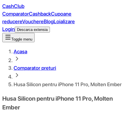
CashClub
Comparator
Cashback
Cupoane
reducere
Vouchere
Blog
Loializare
Login
Descarca extensia
Toggle menu
Acasa
Comparator preturi
Husa Silicon pentru iPhone 11 Pro, Molten Ember
Husa Silicon pentru iPhone 11 Pro, Molten
Ember