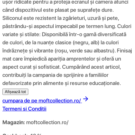
ușor ridicate pentru a proteja ecranul și camera atunci
când dispozitivul este plasat pe suprafețe dure.
Siliconul este rezistent la zgârieturi, uzură și pete,
păstrându-și aspectul impecabil pe termen lung. Culori
variate și stilate: Disponibilă într-o gamă diversificată
de culori, de la nuanțe clasice (negru, alb) la culori
îndrăznețe și vibrante (roșu, verde sau albastru). Finisaj
mat care împiedică apariția amprentelor și oferă un
aspect curat și sofisticat. Cumpărând acest articol,
contribuiți la campania de sprijinire a familiilor
defavorizate prin alimente și resurse educaționale.
Afișează tot
cumpara de pe
moftcollection.ro/
Termeni si Conditii
Magazin:
moftcollection.ro/