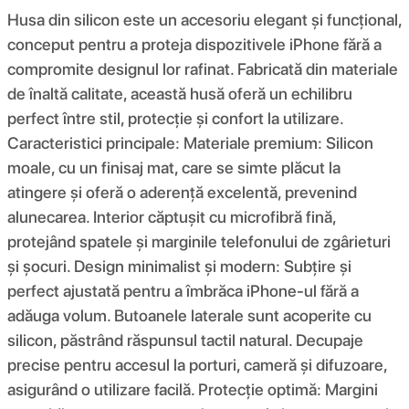
Husa din silicon este un accesoriu elegant și funcțional,
conceput pentru a proteja dispozitivele iPhone fără a
compromite designul lor rafinat. Fabricată din materiale
de înaltă calitate, această husă oferă un echilibru
perfect între stil, protecție și confort la utilizare.
Caracteristici principale: Materiale premium: Silicon
moale, cu un finisaj mat, care se simte plăcut la
atingere și oferă o aderență excelentă, prevenind
alunecarea. Interior căptușit cu microfibră fină,
protejând spatele și marginile telefonului de zgârieturi
și șocuri. Design minimalist și modern: Subțire și
perfect ajustată pentru a îmbrăca iPhone-ul fără a
adăuga volum. Butoanele laterale sunt acoperite cu
silicon, păstrând răspunsul tactil natural. Decupaje
precise pentru accesul la porturi, cameră și difuzoare,
asigurând o utilizare facilă. Protecție optimă: Margini