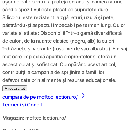
ușor ridicate pentru a proteja ecranul și camera atunci
când dispozitivul este plasat pe suprafețe dure.
Siliconul este rezistent la zgârieturi, uzură și pete,
păstrându-și aspectul impecabil pe termen lung. Culori
variate și stilate: Disponibilă într-o gamă diversificată
de culori, de la nuanțe clasice (negru, alb) la culori
îndrăznețe și vibrante (roșu, verde sau albastru). Finisaj
mat care împiedică apariția amprentelor și oferă un
aspect curat și sofisticat. Cumpărând acest articol,
contribuiți la campania de sprijinire a familiilor
defavorizate prin alimente și resurse educaționale.
Afișează tot
cumpara de pe
moftcollection.ro/
Termeni si Conditii
Magazin:
moftcollection.ro/