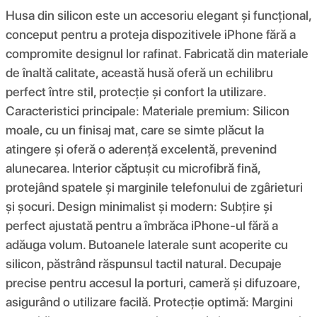
Husa din silicon este un accesoriu elegant și funcțional,
conceput pentru a proteja dispozitivele iPhone fără a
compromite designul lor rafinat. Fabricată din materiale
de înaltă calitate, această husă oferă un echilibru
perfect între stil, protecție și confort la utilizare.
Caracteristici principale: Materiale premium: Silicon
moale, cu un finisaj mat, care se simte plăcut la
atingere și oferă o aderență excelentă, prevenind
alunecarea. Interior căptușit cu microfibră fină,
protejând spatele și marginile telefonului de zgârieturi
și șocuri. Design minimalist și modern: Subțire și
perfect ajustată pentru a îmbrăca iPhone-ul fără a
adăuga volum. Butoanele laterale sunt acoperite cu
silicon, păstrând răspunsul tactil natural. Decupaje
precise pentru accesul la porturi, cameră și difuzoare,
asigurând o utilizare facilă. Protecție optimă: Margini