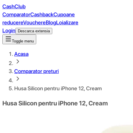
CashClub
Comparator
Cashback
Cupoane
reducere
Vouchere
Blog
Loializare
Login
Descarca extensia
Toggle menu
Acasa
Comparator preturi
Husa Silicon pentru iPhone 12, Cream
Husa Silicon pentru iPhone 12, Cream