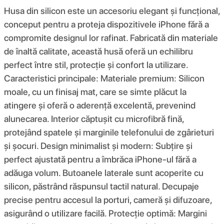
Husa din silicon este un accesoriu elegant și funcțional,
conceput pentru a proteja dispozitivele iPhone fără a
compromite designul lor rafinat. Fabricată din materiale
de înaltă calitate, această husă oferă un echilibru
perfect între stil, protecție și confort la utilizare.
Caracteristici principale: Materiale premium: Silicon
moale, cu un finisaj mat, care se simte plăcut la
atingere și oferă o aderență excelentă, prevenind
alunecarea. Interior căptușit cu microfibră fină,
protejând spatele și marginile telefonului de zgârieturi
și șocuri. Design minimalist și modern: Subțire și
perfect ajustată pentru a îmbrăca iPhone-ul fără a
adăuga volum. Butoanele laterale sunt acoperite cu
silicon, păstrând răspunsul tactil natural. Decupaje
precise pentru accesul la porturi, cameră și difuzoare,
asigurând o utilizare facilă. Protecție optimă: Margini