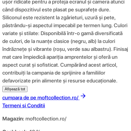
ușor ridicate pentru a proteja ecranul și camera atunci
când dispozitivul este plasat pe suprafețe dure.
Siliconul este rezistent la zgârieturi, uzură și pete,
păstrându-și aspectul impecabil pe termen lung. Culori
variate și stilate: Disponibilă într-o gamă diversificată
de culori, de la nuanțe clasice (negru, alb) la culori
îndrăznețe și vibrante (roșu, verde sau albastru). Finisaj
mat care împiedică apariția amprentelor și oferă un
aspect curat și sofisticat. Cumpărând acest articol,
contribuiți la campania de sprijinire a familiilor
defavorizate prin alimente și resurse educaționale.
Afișează tot
cumpara de pe
moftcollection.ro/
Termeni si Conditii
Magazin:
moftcollection.ro/