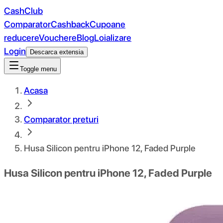
CashClub
Comparator
Cashback
Cupoane
reducere
Vouchere
Blog
Loializare
Login
Descarca extensia
Toggle menu
Acasa
Comparator preturi
Husa Silicon pentru iPhone 12, Faded Purple
Husa Silicon pentru iPhone 12, Faded Purple