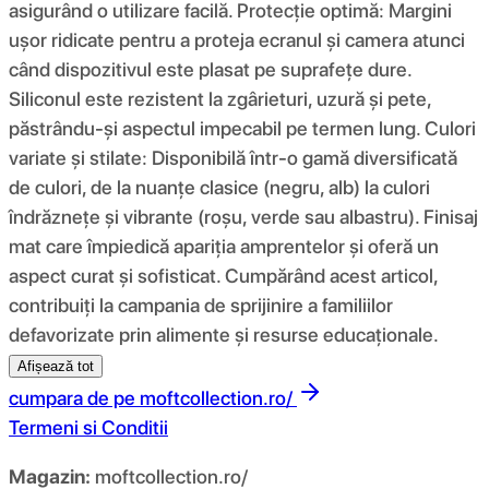
asigurând o utilizare facilă. Protecție optimă: Margini
ușor ridicate pentru a proteja ecranul și camera atunci
când dispozitivul este plasat pe suprafețe dure.
Siliconul este rezistent la zgârieturi, uzură și pete,
păstrându-și aspectul impecabil pe termen lung. Culori
variate și stilate: Disponibilă într-o gamă diversificată
de culori, de la nuanțe clasice (negru, alb) la culori
îndrăznețe și vibrante (roșu, verde sau albastru). Finisaj
mat care împiedică apariția amprentelor și oferă un
aspect curat și sofisticat. Cumpărând acest articol,
contribuiți la campania de sprijinire a familiilor
defavorizate prin alimente și resurse educaționale.
Afișează tot
cumpara de pe
moftcollection.ro/
Termeni si Conditii
Magazin:
moftcollection.ro/