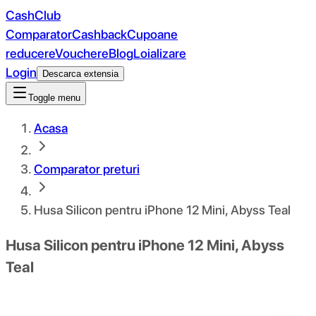
CashClub
Comparator
Cashback
Cupoane
reducere
Vouchere
Blog
Loializare
Login
Descarca extensia
Toggle menu
Acasa
Comparator preturi
Husa Silicon pentru iPhone 12 Mini, Abyss Teal
Husa Silicon pentru iPhone 12 Mini, Abyss
Teal