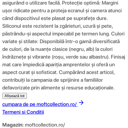
asigurând o utilizare facilă. Protecție optimă: Margini
ușor ridicate pentru a proteja ecranul și camera atunci
când dispozitivul este plasat pe suprafețe dure.
Siliconul este rezistent la zgârieturi, uzură și pete,
păstrându-și aspectul impecabil pe termen lung. Culori
variate și stilate: Disponibilă într-o gamă diversificată
de culori, de la nuanțe clasice (negru, alb) la culori
îndrăznețe și vibrante (roșu, verde sau albastru). Finisaj
mat care împiedică apariția amprentelor și oferă un
aspect curat și sofisticat. Cumpărând acest articol,
contribuiți la campania de sprijinire a familiilor
defavorizate prin alimente și resurse educaționale.
Afișează tot
cumpara de pe
moftcollection.ro/
Termeni si Conditii
Magazin:
moftcollection.ro/