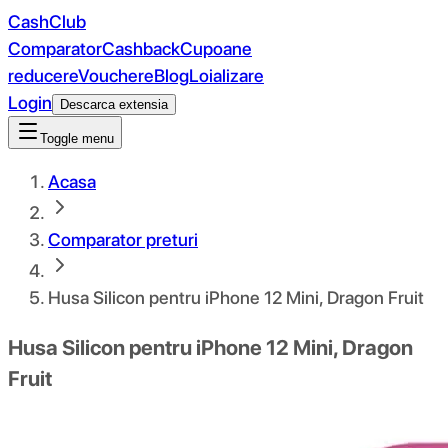
CashClub
Comparator
Cashback
Cupoane
reducere
Vouchere
Blog
Loializare
Login
Descarca extensia
Toggle menu
Acasa
Comparator preturi
Husa Silicon pentru iPhone 12 Mini, Dragon Fruit
Husa Silicon pentru iPhone 12 Mini, Dragon
Fruit