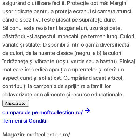
asigurând o utilizare facilă. Protecție optimă: Margini
ușor ridicate pentru a proteja ecranul și camera atunci
când dispozitivul este plasat pe suprafețe dure.
Siliconul este rezistent la zgârieturi, uzură și pete,
păstrându-și aspectul impecabil pe termen lung. Culori
variate și stilate: Disponibilă într-o gamă diversificată
de culori, de la nuanțe clasice (negru, alb) la culori
îndrăznețe și vibrante (roșu, verde sau albastru). Finisaj
mat care împiedică apariția amprentelor și oferă un
aspect curat și sofisticat. Cumpărând acest articol,
contribuiți la campania de sprijinire a familiilor
defavorizate prin alimente și resurse educaționale.
Afișează tot
cumpara de pe
moftcollection.ro/
Termeni si Conditii
Magazin:
moftcollection.ro/