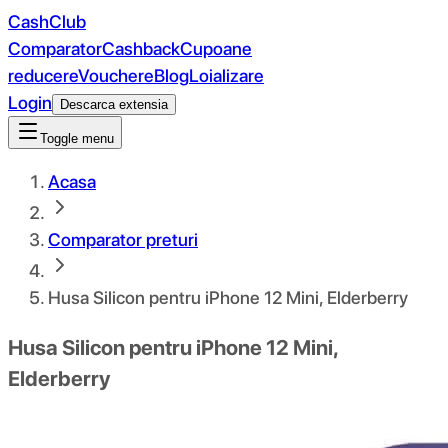
CashClub
Comparator
Cashback
Cupoane
reducere
Vouchere
Blog
Loializare
Login
Descarca extensia
Toggle menu
Acasa
Comparator preturi
Husa Silicon pentru iPhone 12 Mini, Elderberry
Husa Silicon pentru iPhone 12 Mini,
Elderberry