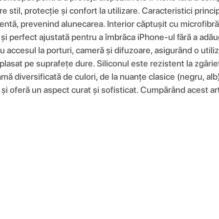
re stil, protecție și confort la utilizare. Caracteristici pri
entă, prevenind alunecarea. Interior căptușit cu microfibră 
e și perfect ajustată pentru a îmbrăca iPhone-ul fără a adău
 accesul la porturi, cameră și difuzoare, asigurând o utiliz
plasat pe suprafețe dure. Siliconul este rezistent la zgâri
amă diversificată de culori, de la nuanțe clasice (negru, alb
și oferă un aspect curat și sofisticat. Cumpărând acest artic