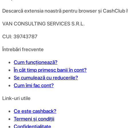
Descarcă extensia noastră pentru browser și CashClub îți d
VAN CONSULTING SERVICES S.R.L.
CUI: 39743787
Întrebări frecvente
Cum funcționează?
În cât timp primesc banii în cont?
Se cumulează cu reducerile?
Cum îmi fac cont?
Link-uri utile
Ce este cashback?
Termeni și condiții
Confidențialitate