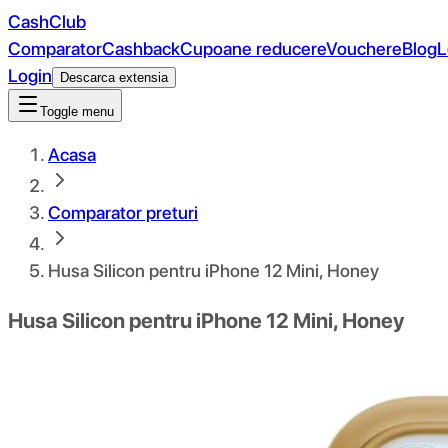
CashClub
Comparator
Cashback
Cupoane reducere
Vouchere
Blog
L
Login
Descarca extensia
Toggle menu
Acasa
Comparator preturi
Husa Silicon pentru iPhone 12 Mini, Honey
Husa Silicon pentru iPhone 12 Mini, Honey