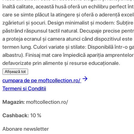
înaltă calitate, această husă oferă un echilibru perfect înt
care se simte plăcut la atingere și oferă o aderență excel
zgârieturi și șocuri. Design minimalist și modern: Subțir
păstrând răspunsul tactil natural. Decupaje precise pentru
a proteja ecranul și camera atunci când dispozitivul este 
termen lung. Culori variate și stilate: Disponibilă într-o g
albastru). Finisaj mat care împiedică apariția amprentelor 
defavorizate prin alimente și resurse educaționale.
Afișează tot
cumpara de pe
moftcollection.ro/
Termeni si Conditii
Magazin:
moftcollection.ro/
Cashback:
10 %
Abonare newsletter