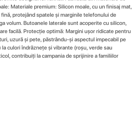
ncipale: Materiale premium: Silicon moale, cu un finisaj mat,
fină, protejând spatele și marginile telefonului de
ga volum. Butoanele laterale sunt acoperite cu silicon,
are facilă. Protecție optimă: Margini ușor ridicate pentru
eturi, uzură și pete, păstrându-și aspectul impecabil pe
) la culori îndrăznețe și vibrante (roșu, verde sau
ol, contribuiți la campania de sprijinire a familiilor