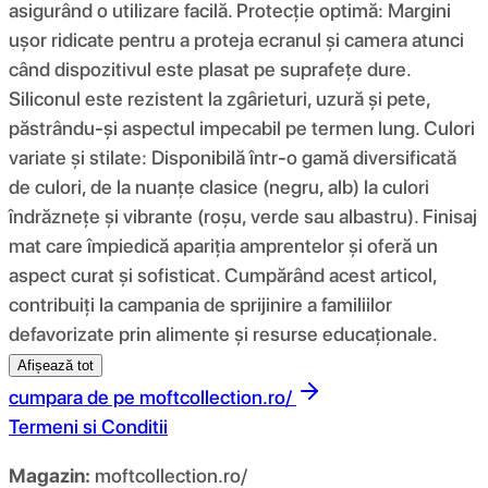
asigurând o utilizare facilă. Protecție optimă: Margini
ușor ridicate pentru a proteja ecranul și camera atunci
când dispozitivul este plasat pe suprafețe dure.
Siliconul este rezistent la zgârieturi, uzură și pete,
păstrându-și aspectul impecabil pe termen lung. Culori
variate și stilate: Disponibilă într-o gamă diversificată
de culori, de la nuanțe clasice (negru, alb) la culori
îndrăznețe și vibrante (roșu, verde sau albastru). Finisaj
mat care împiedică apariția amprentelor și oferă un
aspect curat și sofisticat. Cumpărând acest articol,
contribuiți la campania de sprijinire a familiilor
defavorizate prin alimente și resurse educaționale.
Afișează tot
cumpara de pe
moftcollection.ro/
Termeni si Conditii
Magazin:
moftcollection.ro/