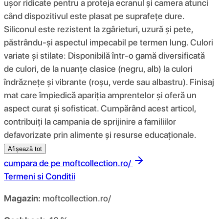
ușor ridicate pentru a proteja ecranul și camera atunci
când dispozitivul este plasat pe suprafețe dure.
Siliconul este rezistent la zgârieturi, uzură și pete,
păstrându-și aspectul impecabil pe termen lung. Culori
variate și stilate: Disponibilă într-o gamă diversificată
de culori, de la nuanțe clasice (negru, alb) la culori
îndrăznețe și vibrante (roșu, verde sau albastru). Finisaj
mat care împiedică apariția amprentelor și oferă un
aspect curat și sofisticat. Cumpărând acest articol,
contribuiți la campania de sprijinire a familiilor
defavorizate prin alimente și resurse educaționale.
Afișează tot
cumpara de pe
moftcollection.ro/
Termeni si Conditii
Magazin:
moftcollection.ro/