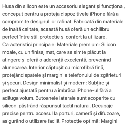
Husa din silicon este un accesoriu elegant și funcțional,
conceput pentru a proteja dispozitivele iPhone fără a
compromite designul lor rafinat. Fabricată din materiale
de înaltă calitate, această husă oferă un echilibru
perfect între stil, protecție și confort la utilizare.
Caracteristici principale: Materiale premium: Silicon
moale, cu un finisaj mat, care se simte plăcut la
atingere și oferă o aderență excelentă, prevenind
alunecarea. Interior căptușit cu microfibră fină,
protejând spatele și marginile telefonului de zgârieturi
și șocuri. Design minimalist și modern: Subțire și
perfect ajustată pentru a îmbrăca iPhone-ul fără a
adăuga volum. Butoanele laterale sunt acoperite cu
silicon, păstrând răspunsul tactil natural. Decupaje
precise pentru accesul la porturi, cameră și difuzoare,
asigurând o utilizare facilă. Protecție optimă: Margini