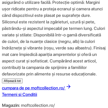
asigurând o utilizare facilă. Protecție optimă: Margini
ușor ridicate pentru a proteja ecranul și camera atunci
când dispozitivul este plasat pe suprafețe dure.
Siliconul este rezistent la zgârieturi, uzură și pete,
păstrându-și aspectul impecabil pe termen lung. Culori
variate și stilate: Disponibilă într-o gamă diversificată
de culori, de la nuanțe clasice (negru, alb) la culori
îndrăznețe și vibrante (roșu, verde sau albastru). Finisaj
mat care împiedică apariția amprentelor și oferă un
aspect curat și sofisticat. Cumpărând acest articol,
contribuiți la campania de sprijinire a familiilor
defavorizate prin alimente și resurse educaționale.
Afișează tot
cumpara de pe
moftcollection.ro/
Termeni si Conditii
Magazin:
moftcollection.ro/