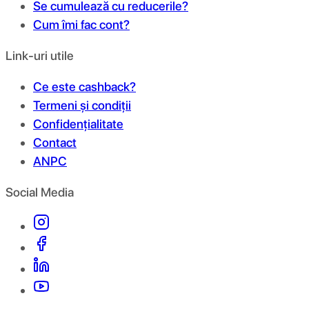
Se cumulează cu reducerile?
Cum îmi fac cont?
Link-uri utile
Ce este cashback?
Termeni și condiții
Confidențialitate
Contact
ANPC
Social Media