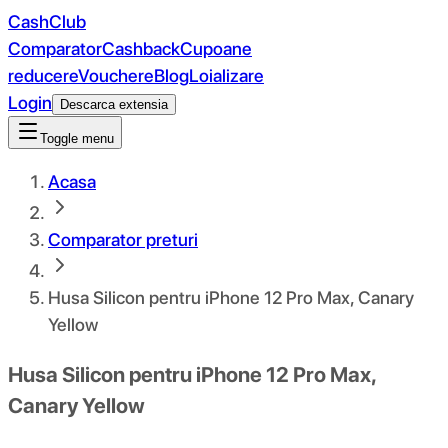
CashClub
Comparator
Cashback
Cupoane
reducere
Vouchere
Blog
Loializare
Login
Descarca extensia
Toggle menu
Acasa
Comparator preturi
Husa Silicon pentru iPhone 12 Pro Max, Canary
Yellow
Husa Silicon pentru iPhone 12 Pro Max,
Canary Yellow