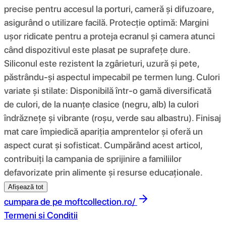
precise pentru accesul la porturi, cameră și difuzoare,
asigurând o utilizare facilă. Protecție optimă: Margini
ușor ridicate pentru a proteja ecranul și camera atunci
când dispozitivul este plasat pe suprafețe dure.
Siliconul este rezistent la zgârieturi, uzură și pete,
păstrându-și aspectul impecabil pe termen lung. Culori
variate și stilate: Disponibilă într-o gamă diversificată
de culori, de la nuanțe clasice (negru, alb) la culori
îndrăznețe și vibrante (roșu, verde sau albastru). Finisaj
mat care împiedică apariția amprentelor și oferă un
aspect curat și sofisticat. Cumpărând acest articol,
contribuiți la campania de sprijinire a familiilor
defavorizate prin alimente și resurse educaționale.
Afișează tot
cumpara de pe
moftcollection.ro/
Termeni si Conditii