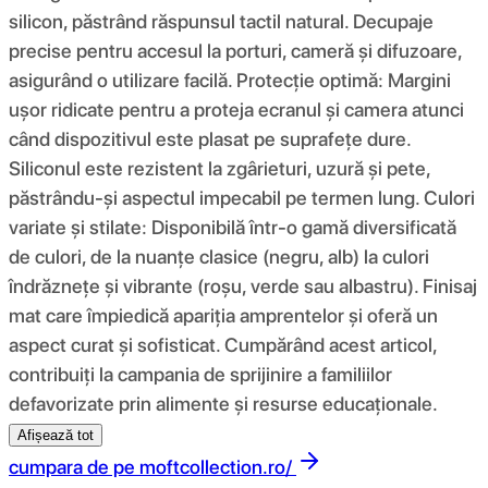
silicon, păstrând răspunsul tactil natural. Decupaje
precise pentru accesul la porturi, cameră și difuzoare,
asigurând o utilizare facilă. Protecție optimă: Margini
ușor ridicate pentru a proteja ecranul și camera atunci
când dispozitivul este plasat pe suprafețe dure.
Siliconul este rezistent la zgârieturi, uzură și pete,
păstrându-și aspectul impecabil pe termen lung. Culori
variate și stilate: Disponibilă într-o gamă diversificată
de culori, de la nuanțe clasice (negru, alb) la culori
îndrăznețe și vibrante (roșu, verde sau albastru). Finisaj
mat care împiedică apariția amprentelor și oferă un
aspect curat și sofisticat. Cumpărând acest articol,
contribuiți la campania de sprijinire a familiilor
defavorizate prin alimente și resurse educaționale.
Afișează tot
cumpara de pe
moftcollection.ro/