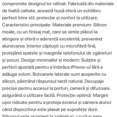
compromite designul lor rafinat. Fabricată din materiale
de înaltă calitate, această husă oferă un echilibru
perfect între stil, protecție și confort la utilizare.
Caracteristici principale: Materiale premium: Silicon
moale, cu un finisaj mat, care se simte plăcut la
atingere și oferă o aderență excelentă, prevenind
alunecarea. Interior căptușit cu microfibră fină,
protejând spatele și marginile telefonului de zgârieturi
și șocuri. Design minimalist și modern: Subțire și
perfect ajustată pentru a îmbrăca iPhone-ul fără a
adăuga volum. Butoanele laterale sunt acoperite cu
silicon, păstrând răspunsul tactil natural. Decupaje
precise pentru accesul la porturi, cameră și difuzoare,
asigurând o utilizare facilă. Protecție optimă: Margini
ușor ridicate pentru a proteja ecranul și camera atunci
când dispozitivul este plasat pe suprafețe dure.
Siliconul este rezistent la zgârieturi, uzură și pete,