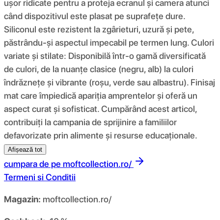
ușor ridicate pentru a proteja ecranul și camera atunci
când dispozitivul este plasat pe suprafețe dure.
Siliconul este rezistent la zgârieturi, uzură și pete,
păstrându-și aspectul impecabil pe termen lung. Culori
variate și stilate: Disponibilă într-o gamă diversificată
de culori, de la nuanțe clasice (negru, alb) la culori
îndrăznețe și vibrante (roșu, verde sau albastru). Finisaj
mat care împiedică apariția amprentelor și oferă un
aspect curat și sofisticat. Cumpărând acest articol,
contribuiți la campania de sprijinire a familiilor
defavorizate prin alimente și resurse educaționale.
Afișează tot
cumpara de pe
moftcollection.ro/
Termeni si Conditii
Magazin:
moftcollection.ro/