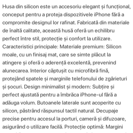
Husa din silicon este un accesoriu elegant și funcțional,
conceput pentru a proteja dispozitivele iPhone fără a
compromite designul lor rafinat. Fabricată din materiale
de înaltă calitate, această husă oferă un echilibru
perfect între stil, protecție și confort la utilizare.
Caracteristici principale: Materiale premium: Silicon
moale, cu un finisaj mat, care se simte plăcut la
atingere și oferă o aderență excelentă, prevenind
alunecarea. Interior căptușit cu microfibră fină,
protejând spatele și marginile telefonului de zgârieturi
și șocuri. Design minimalist și modern: Subțire și
perfect ajustată pentru a îmbrăca iPhone-ul fără a
adăuga volum. Butoanele laterale sunt acoperite cu
silicon, păstrând răspunsul tactil natural. Decupaje
precise pentru accesul la porturi, cameră și difuzoare,
asigurând o utilizare facilă. Protecție optimă: Margini