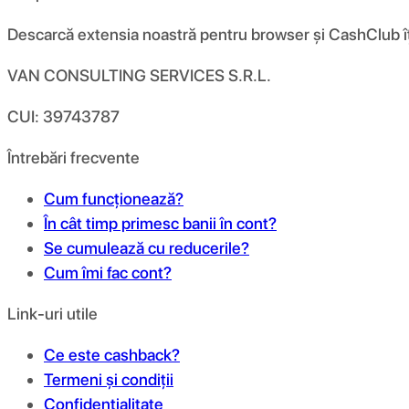
Descarcă extensia noastră pentru browser și CashClub îți d
VAN CONSULTING SERVICES S.R.L.
CUI: 39743787
Întrebări frecvente
Cum funcționează?
În cât timp primesc banii în cont?
Se cumulează cu reducerile?
Cum îmi fac cont?
Link-uri utile
Ce este cashback?
Termeni și condiții
Confidențialitate