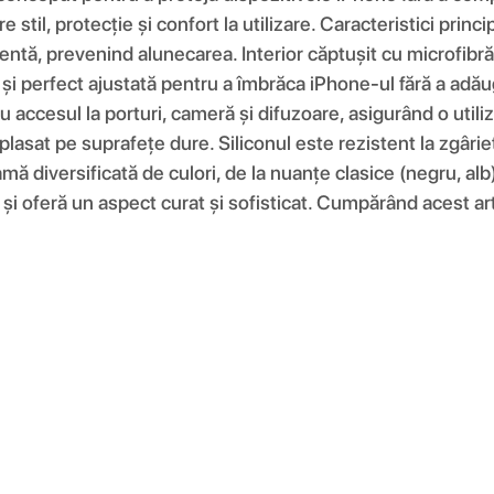
re stil, protecție și confort la utilizare. Caracteristici pri
entă, prevenind alunecarea. Interior căptușit cu microfibră 
e și perfect ajustată pentru a îmbrăca iPhone-ul fără a adău
 accesul la porturi, cameră și difuzoare, asigurând o utiliz
plasat pe suprafețe dure. Siliconul este rezistent la zgâri
amă diversificată de culori, de la nuanțe clasice (negru, alb
și oferă un aspect curat și sofisticat. Cumpărând acest artic