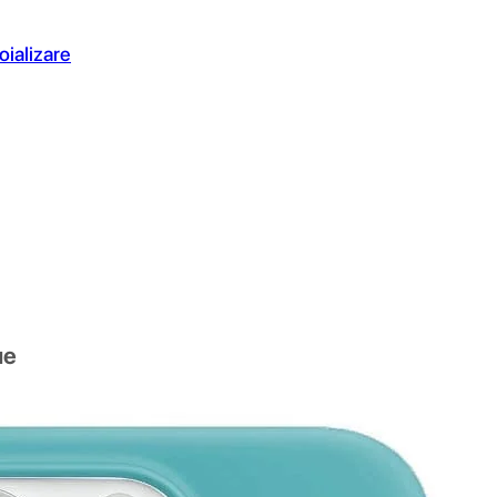
oializare
ue