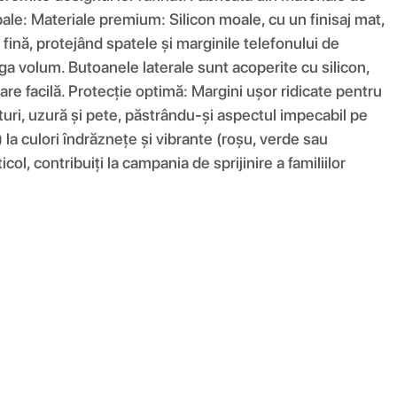
ncipale: Materiale premium: Silicon moale, cu un finisaj mat,
fină, protejând spatele și marginile telefonului de
ga volum. Butoanele laterale sunt acoperite cu silicon,
are facilă. Protecție optimă: Margini ușor ridicate pentru
eturi, uzură și pete, păstrându-și aspectul impecabil pe
) la culori îndrăznețe și vibrante (roșu, verde sau
ol, contribuiți la campania de sprijinire a familiilor