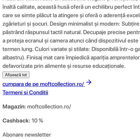
înaltă calitate, această husă oferă un echilibru perfect înt
care se simte plăcut la atingere și oferă o aderență excel
zgârieturi și șocuri. Design minimalist și modern: Subțir
păstrând răspunsul tactil natural. Decupaje precise pentru
a proteja ecranul și camera atunci când dispozitivul este 
termen lung. Culori variate și stilate: Disponibilă într-o g
albastru). Finisaj mat care împiedică apariția amprentelor 
defavorizate prin alimente și resurse educaționale.
Afișează tot
cumpara de pe
moftcollection.ro/
Termeni si Conditii
Magazin:
moftcollection.ro/
Cashback:
10 %
Abonare newsletter