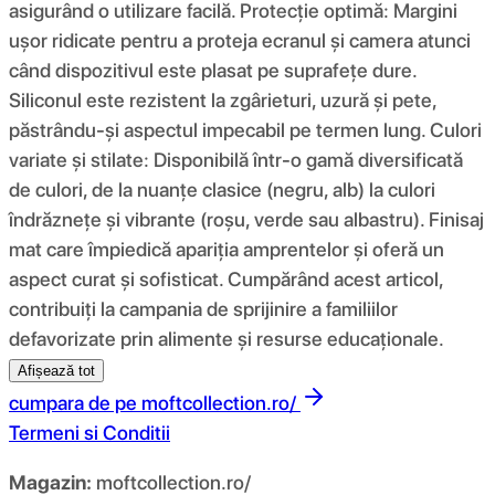
asigurând o utilizare facilă. Protecție optimă: Margini
ușor ridicate pentru a proteja ecranul și camera atunci
când dispozitivul este plasat pe suprafețe dure.
Siliconul este rezistent la zgârieturi, uzură și pete,
păstrându-și aspectul impecabil pe termen lung. Culori
variate și stilate: Disponibilă într-o gamă diversificată
de culori, de la nuanțe clasice (negru, alb) la culori
îndrăznețe și vibrante (roșu, verde sau albastru). Finisaj
mat care împiedică apariția amprentelor și oferă un
aspect curat și sofisticat. Cumpărând acest articol,
contribuiți la campania de sprijinire a familiilor
defavorizate prin alimente și resurse educaționale.
Afișează tot
cumpara de pe
moftcollection.ro/
Termeni si Conditii
Magazin:
moftcollection.ro/