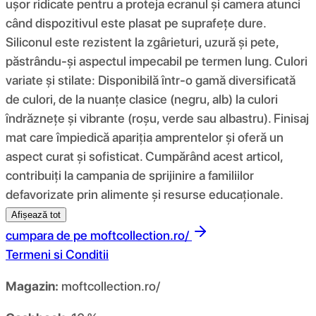
ușor ridicate pentru a proteja ecranul și camera atunci
când dispozitivul este plasat pe suprafețe dure.
Siliconul este rezistent la zgârieturi, uzură și pete,
păstrându-și aspectul impecabil pe termen lung. Culori
variate și stilate: Disponibilă într-o gamă diversificată
de culori, de la nuanțe clasice (negru, alb) la culori
îndrăznețe și vibrante (roșu, verde sau albastru). Finisaj
mat care împiedică apariția amprentelor și oferă un
aspect curat și sofisticat. Cumpărând acest articol,
contribuiți la campania de sprijinire a familiilor
defavorizate prin alimente și resurse educaționale.
Afișează tot
cumpara de pe
moftcollection.ro/
Termeni si Conditii
Magazin:
moftcollection.ro/