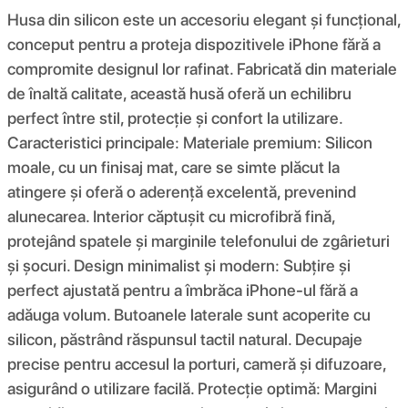
Husa din silicon este un accesoriu elegant și funcțional,
conceput pentru a proteja dispozitivele iPhone fără a
compromite designul lor rafinat. Fabricată din materiale
de înaltă calitate, această husă oferă un echilibru
perfect între stil, protecție și confort la utilizare.
Caracteristici principale: Materiale premium: Silicon
moale, cu un finisaj mat, care se simte plăcut la
atingere și oferă o aderență excelentă, prevenind
alunecarea. Interior căptușit cu microfibră fină,
protejând spatele și marginile telefonului de zgârieturi
și șocuri. Design minimalist și modern: Subțire și
perfect ajustată pentru a îmbrăca iPhone-ul fără a
adăuga volum. Butoanele laterale sunt acoperite cu
silicon, păstrând răspunsul tactil natural. Decupaje
precise pentru accesul la porturi, cameră și difuzoare,
asigurând o utilizare facilă. Protecție optimă: Margini