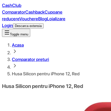
CashClub
Comparator
Cashback
Cupoane
reducere
Vouchere
Blog
Loializare
Login
Descarca extensia
Toggle menu
Acasa
Comparator preturi
Husa Silicon pentru iPhone 12, Red
Husa Silicon pentru iPhone 12, Red