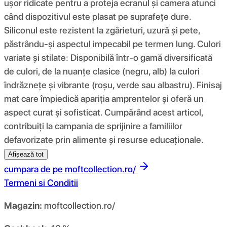
ușor ridicate pentru a proteja ecranul și camera atunci
când dispozitivul este plasat pe suprafețe dure.
Siliconul este rezistent la zgârieturi, uzură și pete,
păstrându-și aspectul impecabil pe termen lung. Culori
variate și stilate: Disponibilă într-o gamă diversificată
de culori, de la nuanțe clasice (negru, alb) la culori
îndrăznețe și vibrante (roșu, verde sau albastru). Finisaj
mat care împiedică apariția amprentelor și oferă un
aspect curat și sofisticat. Cumpărând acest articol,
contribuiți la campania de sprijinire a familiilor
defavorizate prin alimente și resurse educaționale.
Afișează tot
cumpara de pe
moftcollection.ro/
Termeni si Conditii
Magazin:
moftcollection.ro/