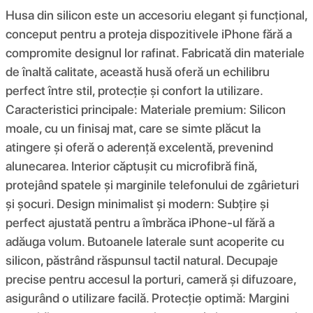
Husa din silicon este un accesoriu elegant și funcțional,
conceput pentru a proteja dispozitivele iPhone fără a
compromite designul lor rafinat. Fabricată din materiale
de înaltă calitate, această husă oferă un echilibru
perfect între stil, protecție și confort la utilizare.
Caracteristici principale: Materiale premium: Silicon
moale, cu un finisaj mat, care se simte plăcut la
atingere și oferă o aderență excelentă, prevenind
alunecarea. Interior căptușit cu microfibră fină,
protejând spatele și marginile telefonului de zgârieturi
și șocuri. Design minimalist și modern: Subțire și
perfect ajustată pentru a îmbrăca iPhone-ul fără a
adăuga volum. Butoanele laterale sunt acoperite cu
silicon, păstrând răspunsul tactil natural. Decupaje
precise pentru accesul la porturi, cameră și difuzoare,
asigurând o utilizare facilă. Protecție optimă: Margini