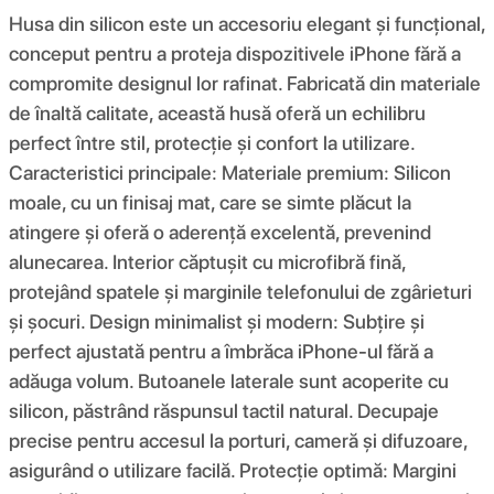
Husa din silicon este un accesoriu elegant și funcțional,
conceput pentru a proteja dispozitivele iPhone fără a
compromite designul lor rafinat. Fabricată din materiale
de înaltă calitate, această husă oferă un echilibru
perfect între stil, protecție și confort la utilizare.
Caracteristici principale: Materiale premium: Silicon
moale, cu un finisaj mat, care se simte plăcut la
atingere și oferă o aderență excelentă, prevenind
alunecarea. Interior căptușit cu microfibră fină,
protejând spatele și marginile telefonului de zgârieturi
și șocuri. Design minimalist și modern: Subțire și
perfect ajustată pentru a îmbrăca iPhone-ul fără a
adăuga volum. Butoanele laterale sunt acoperite cu
silicon, păstrând răspunsul tactil natural. Decupaje
precise pentru accesul la porturi, cameră și difuzoare,
asigurând o utilizare facilă. Protecție optimă: Margini