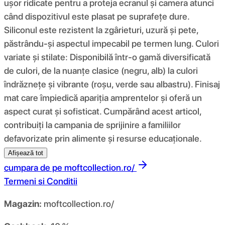
ușor ridicate pentru a proteja ecranul și camera atunci
când dispozitivul este plasat pe suprafețe dure.
Siliconul este rezistent la zgârieturi, uzură și pete,
păstrându-și aspectul impecabil pe termen lung. Culori
variate și stilate: Disponibilă într-o gamă diversificată
de culori, de la nuanțe clasice (negru, alb) la culori
îndrăznețe și vibrante (roșu, verde sau albastru). Finisaj
mat care împiedică apariția amprentelor și oferă un
aspect curat și sofisticat. Cumpărând acest articol,
contribuiți la campania de sprijinire a familiilor
defavorizate prin alimente și resurse educaționale.
Afișează tot
cumpara de pe
moftcollection.ro/
Termeni si Conditii
Magazin:
moftcollection.ro/