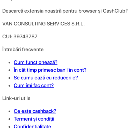
Descarcă extensia noastră pentru browser și CashClub îți d
VAN CONSULTING SERVICES S.R.L.
CUI: 39743787
Întrebări frecvente
Cum funcționează?
În cât timp primesc banii în cont?
Se cumulează cu reducerile?
Cum îmi fac cont?
Link-uri utile
Ce este cashback?
Termeni și condiții
Confidențialitate