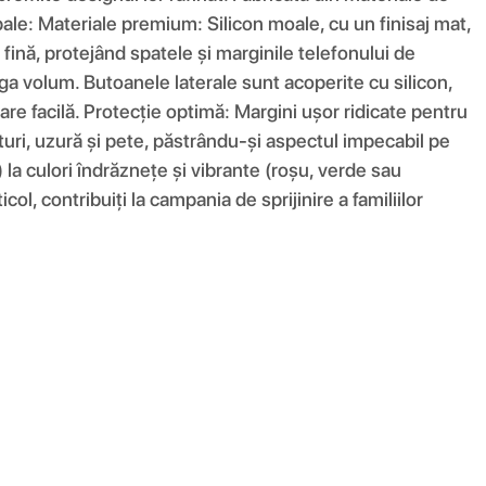
ncipale: Materiale premium: Silicon moale, cu un finisaj mat,
fină, protejând spatele și marginile telefonului de
ga volum. Butoanele laterale sunt acoperite cu silicon,
are facilă. Protecție optimă: Margini ușor ridicate pentru
eturi, uzură și pete, păstrându-și aspectul impecabil pe
) la culori îndrăznețe și vibrante (roșu, verde sau
ol, contribuiți la campania de sprijinire a familiilor