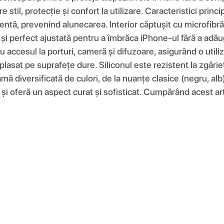
re stil, protecție și confort la utilizare. Caracteristici pri
entă, prevenind alunecarea. Interior căptușit cu microfibră 
e și perfect ajustată pentru a îmbrăca iPhone-ul fără a adău
 accesul la porturi, cameră și difuzoare, asigurând o utiliz
plasat pe suprafețe dure. Siliconul este rezistent la zgâri
amă diversificată de culori, de la nuanțe clasice (negru, alb
și oferă un aspect curat și sofisticat. Cumpărând acest artic