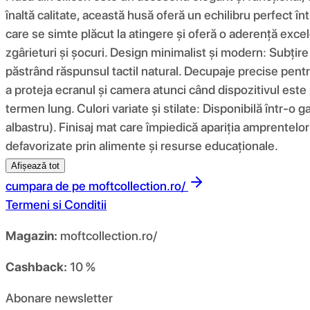
înaltă calitate, această husă oferă un echilibru perfect înt
care se simte plăcut la atingere și oferă o aderență excel
zgârieturi și șocuri. Design minimalist și modern: Subțir
păstrând răspunsul tactil natural. Decupaje precise pentru
a proteja ecranul și camera atunci când dispozitivul este 
termen lung. Culori variate și stilate: Disponibilă într-o g
albastru). Finisaj mat care împiedică apariția amprentelor 
defavorizate prin alimente și resurse educaționale.
Afișează tot
cumpara de pe
moftcollection.ro/
Termeni si Conditii
Magazin:
moftcollection.ro/
Cashback:
10 %
Abonare newsletter