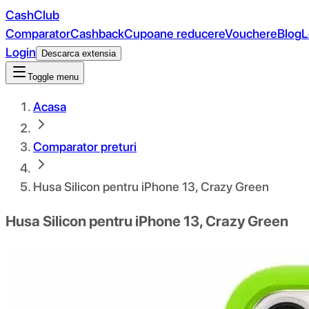
CashClub
Comparator
Cashback
Cupoane reducere
Vouchere
Blog
L
Login
Descarca extensia
Toggle menu
Acasa
Comparator preturi
Husa Silicon pentru iPhone 13, Crazy Green
Husa Silicon pentru iPhone 13, Crazy Green