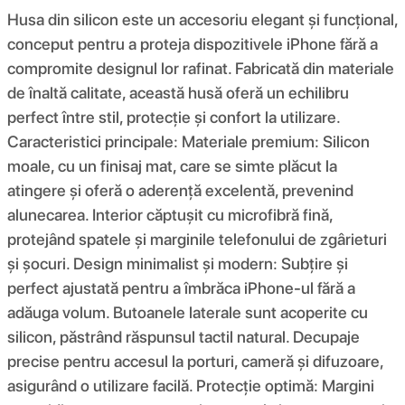
Husa din silicon este un accesoriu elegant și funcțional,
conceput pentru a proteja dispozitivele iPhone fără a
compromite designul lor rafinat. Fabricată din materiale
de înaltă calitate, această husă oferă un echilibru
perfect între stil, protecție și confort la utilizare.
Caracteristici principale: Materiale premium: Silicon
moale, cu un finisaj mat, care se simte plăcut la
atingere și oferă o aderență excelentă, prevenind
alunecarea. Interior căptușit cu microfibră fină,
protejând spatele și marginile telefonului de zgârieturi
și șocuri. Design minimalist și modern: Subțire și
perfect ajustată pentru a îmbrăca iPhone-ul fără a
adăuga volum. Butoanele laterale sunt acoperite cu
silicon, păstrând răspunsul tactil natural. Decupaje
precise pentru accesul la porturi, cameră și difuzoare,
asigurând o utilizare facilă. Protecție optimă: Margini