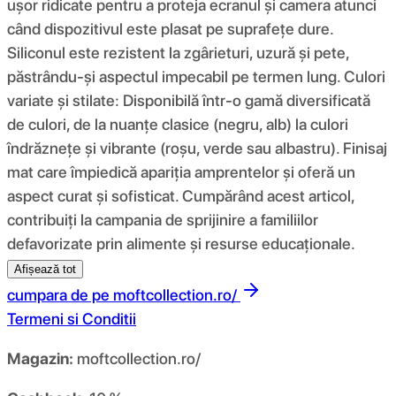
ușor ridicate pentru a proteja ecranul și camera atunci
când dispozitivul este plasat pe suprafețe dure.
Siliconul este rezistent la zgârieturi, uzură și pete,
păstrându-și aspectul impecabil pe termen lung. Culori
variate și stilate: Disponibilă într-o gamă diversificată
de culori, de la nuanțe clasice (negru, alb) la culori
îndrăznețe și vibrante (roșu, verde sau albastru). Finisaj
mat care împiedică apariția amprentelor și oferă un
aspect curat și sofisticat. Cumpărând acest articol,
contribuiți la campania de sprijinire a familiilor
defavorizate prin alimente și resurse educaționale.
Afișează tot
cumpara de pe
moftcollection.ro/
Termeni si Conditii
Magazin:
moftcollection.ro/