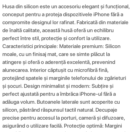
Husa din silicon este un accesoriu elegant și funcțional,
conceput pentru a proteja dispozitivele iPhone fără a
compromite designul lor rafinat. Fabricată din materiale
de înaltă calitate, această husă oferă un echilibru
perfect între stil, protecție și confort la utilizare.
Caracteristici principale: Materiale premium: Silicon
moale, cu un finisaj mat, care se simte plăcut la
atingere și oferă o aderență excelentă, prevenind
alunecarea. Interior căptușit cu microfibră fină,
protejând spatele și marginile telefonului de zgârieturi
și șocuri. Design minimalist și modern: Subțire și
perfect ajustată pentru a îmbrăca iPhone-ul fără a
adăuga volum. Butoanele laterale sunt acoperite cu
silicon, păstrând răspunsul tactil natural. Decupaje
precise pentru accesul la porturi, cameră și difuzoare,
asigurând o utilizare facilă. Protecție optimă: Margini