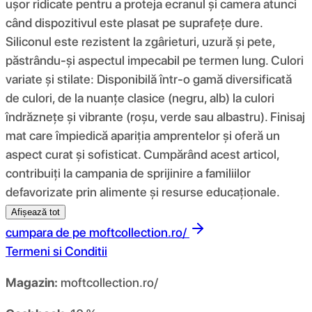
ușor ridicate pentru a proteja ecranul și camera atunci
când dispozitivul este plasat pe suprafețe dure.
Siliconul este rezistent la zgârieturi, uzură și pete,
păstrându-și aspectul impecabil pe termen lung. Culori
variate și stilate: Disponibilă într-o gamă diversificată
de culori, de la nuanțe clasice (negru, alb) la culori
îndrăznețe și vibrante (roșu, verde sau albastru). Finisaj
mat care împiedică apariția amprentelor și oferă un
aspect curat și sofisticat. Cumpărând acest articol,
contribuiți la campania de sprijinire a familiilor
defavorizate prin alimente și resurse educaționale.
Afișează tot
cumpara de pe
moftcollection.ro/
Termeni si Conditii
Magazin:
moftcollection.ro/