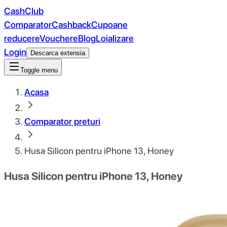
CashClub
Comparator
Cashback
Cupoane
reducere
Vouchere
Blog
Loializare
Login
Descarca extensia
Toggle menu
Acasa
Comparator preturi
Husa Silicon pentru iPhone 13, Honey
Husa Silicon pentru iPhone 13, Honey