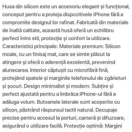
Husa din silicon este un accesoriu elegant și funcțional,
conceput pentru a proteja dispozitivele iPhone fără a
compromite designul lor rafinat. Fabricată din materiale
de înaltă calitate, această husă oferă un echilibru
perfect între stil, protecție și confort la utilizare.
Caracteristici principale: Materiale premium: Silicon
moale, cu un finisaj mat, care se simte plăcut la
atingere și oferă o aderență excelentă, prevenind
alunecarea. Interior căptușit cu microfibră fină,
protejând spatele și marginile telefonului de zgârieturi
și șocuri. Design minimalist și modern: Subțire și
perfect ajustată pentru a îmbrăca iPhone-ul fără a
adăuga volum. Butoanele laterale sunt acoperite cu
silicon, păstrând răspunsul tactil natural. Decupaje
precise pentru accesul la porturi, cameră și difuzoare,
asigurând o utilizare facilă. Protecție optimă: Margini