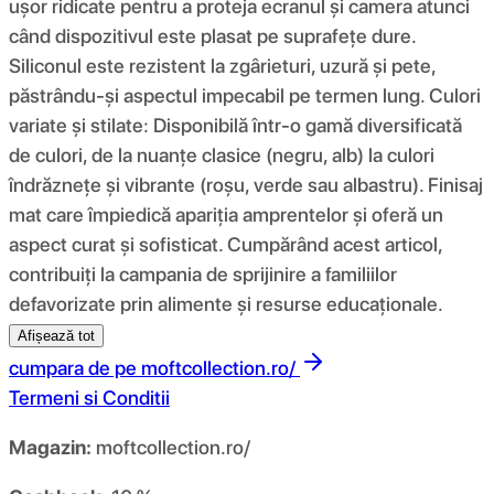
ușor ridicate pentru a proteja ecranul și camera atunci
când dispozitivul este plasat pe suprafețe dure.
Siliconul este rezistent la zgârieturi, uzură și pete,
păstrându-și aspectul impecabil pe termen lung. Culori
variate și stilate: Disponibilă într-o gamă diversificată
de culori, de la nuanțe clasice (negru, alb) la culori
îndrăznețe și vibrante (roșu, verde sau albastru). Finisaj
mat care împiedică apariția amprentelor și oferă un
aspect curat și sofisticat. Cumpărând acest articol,
contribuiți la campania de sprijinire a familiilor
defavorizate prin alimente și resurse educaționale.
Afișează tot
cumpara de pe
moftcollection.ro/
Termeni si Conditii
Magazin:
moftcollection.ro/