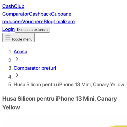
CashClub
Comparator
Cashback
Cupoane
reducere
Vouchere
Blog
Loializare
Login
Descarca extensia
Toggle menu
Acasa
Comparator preturi
Husa Silicon pentru iPhone 13 Mini, Canary Yellow
Husa Silicon pentru iPhone 13 Mini, Canary
Yellow