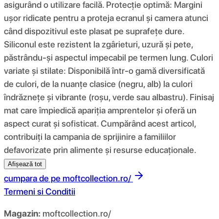
asigurând o utilizare facilă. Protecție optimă: Margini
ușor ridicate pentru a proteja ecranul și camera atunci
când dispozitivul este plasat pe suprafețe dure.
Siliconul este rezistent la zgârieturi, uzură și pete,
păstrându-și aspectul impecabil pe termen lung. Culori
variate și stilate: Disponibilă într-o gamă diversificată
de culori, de la nuanțe clasice (negru, alb) la culori
îndrăznețe și vibrante (roșu, verde sau albastru). Finisaj
mat care împiedică apariția amprentelor și oferă un
aspect curat și sofisticat. Cumpărând acest articol,
contribuiți la campania de sprijinire a familiilor
defavorizate prin alimente și resurse educaționale.
Afișează tot
cumpara de pe
moftcollection.ro/
Termeni si Conditii
Magazin:
moftcollection.ro/