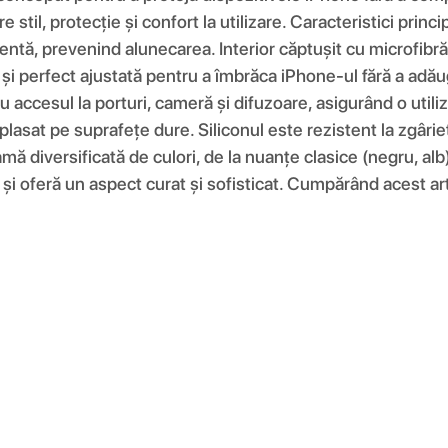
re stil, protecție și confort la utilizare. Caracteristici pri
entă, prevenind alunecarea. Interior căptușit cu microfibră 
e și perfect ajustată pentru a îmbrăca iPhone-ul fără a adău
 accesul la porturi, cameră și difuzoare, asigurând o utiliz
plasat pe suprafețe dure. Siliconul este rezistent la zgâri
amă diversificată de culori, de la nuanțe clasice (negru, alb
și oferă un aspect curat și sofisticat. Cumpărând acest artic