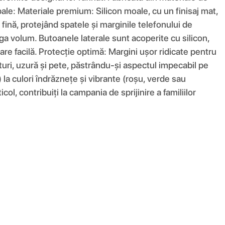
ncipale: Materiale premium: Silicon moale, cu un finisaj mat,
fină, protejând spatele și marginile telefonului de
ga volum. Butoanele laterale sunt acoperite cu silicon,
are facilă. Protecție optimă: Margini ușor ridicate pentru
eturi, uzură și pete, păstrându-și aspectul impecabil pe
) la culori îndrăznețe și vibrante (roșu, verde sau
ol, contribuiți la campania de sprijinire a familiilor