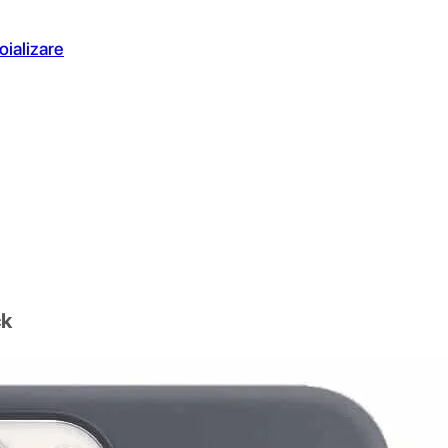
oializare
ck