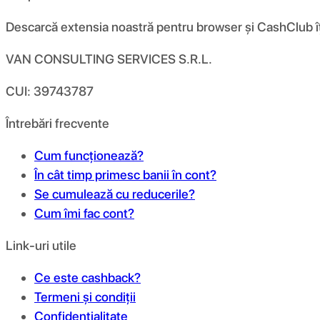
Descarcă extensia noastră pentru browser și CashClub îți d
VAN CONSULTING SERVICES S.R.L.
CUI: 39743787
Întrebări frecvente
Cum funcționează?
În cât timp primesc banii în cont?
Se cumulează cu reducerile?
Cum îmi fac cont?
Link-uri utile
Ce este cashback?
Termeni și condiții
Confidențialitate