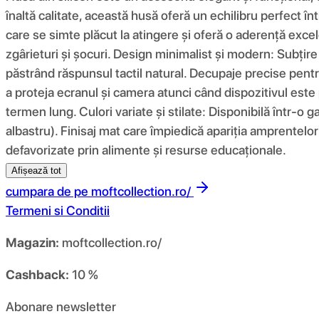
înaltă calitate, această husă oferă un echilibru perfect înt
care se simte plăcut la atingere și oferă o aderență excel
zgârieturi și șocuri. Design minimalist și modern: Subțir
păstrând răspunsul tactil natural. Decupaje precise pentru
a proteja ecranul și camera atunci când dispozitivul este 
termen lung. Culori variate și stilate: Disponibilă într-o g
albastru). Finisaj mat care împiedică apariția amprentelor 
defavorizate prin alimente și resurse educaționale.
Afișează tot
cumpara de pe
moftcollection.ro/
Termeni si Conditii
Magazin:
moftcollection.ro/
Cashback:
10 %
Abonare newsletter