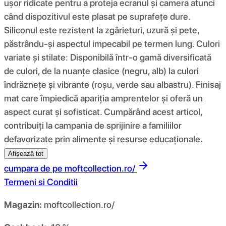
ușor ridicate pentru a proteja ecranul și camera atunci
când dispozitivul este plasat pe suprafețe dure.
Siliconul este rezistent la zgârieturi, uzură și pete,
păstrându-și aspectul impecabil pe termen lung. Culori
variate și stilate: Disponibilă într-o gamă diversificată
de culori, de la nuanțe clasice (negru, alb) la culori
îndrăznețe și vibrante (roșu, verde sau albastru). Finisaj
mat care împiedică apariția amprentelor și oferă un
aspect curat și sofisticat. Cumpărând acest articol,
contribuiți la campania de sprijinire a familiilor
defavorizate prin alimente și resurse educaționale.
Afișează tot
cumpara de pe
moftcollection.ro/
Termeni si Conditii
Magazin:
moftcollection.ro/