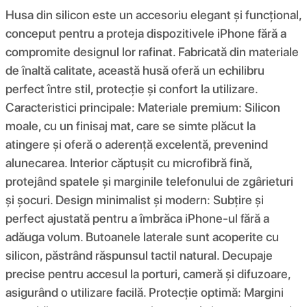
Husa din silicon este un accesoriu elegant și funcțional,
conceput pentru a proteja dispozitivele iPhone fără a
compromite designul lor rafinat. Fabricată din materiale
de înaltă calitate, această husă oferă un echilibru
perfect între stil, protecție și confort la utilizare.
Caracteristici principale: Materiale premium: Silicon
moale, cu un finisaj mat, care se simte plăcut la
atingere și oferă o aderență excelentă, prevenind
alunecarea. Interior căptușit cu microfibră fină,
protejând spatele și marginile telefonului de zgârieturi
și șocuri. Design minimalist și modern: Subțire și
perfect ajustată pentru a îmbrăca iPhone-ul fără a
adăuga volum. Butoanele laterale sunt acoperite cu
silicon, păstrând răspunsul tactil natural. Decupaje
precise pentru accesul la porturi, cameră și difuzoare,
asigurând o utilizare facilă. Protecție optimă: Margini