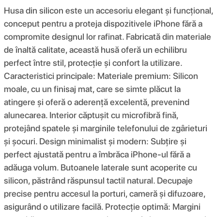
Husa din silicon este un accesoriu elegant și funcțional,
conceput pentru a proteja dispozitivele iPhone fără a
compromite designul lor rafinat. Fabricată din materiale
de înaltă calitate, această husă oferă un echilibru
perfect între stil, protecție și confort la utilizare.
Caracteristici principale: Materiale premium: Silicon
moale, cu un finisaj mat, care se simte plăcut la
atingere și oferă o aderență excelentă, prevenind
alunecarea. Interior căptușit cu microfibră fină,
protejând spatele și marginile telefonului de zgârieturi
și șocuri. Design minimalist și modern: Subțire și
perfect ajustată pentru a îmbrăca iPhone-ul fără a
adăuga volum. Butoanele laterale sunt acoperite cu
silicon, păstrând răspunsul tactil natural. Decupaje
precise pentru accesul la porturi, cameră și difuzoare,
asigurând o utilizare facilă. Protecție optimă: Margini