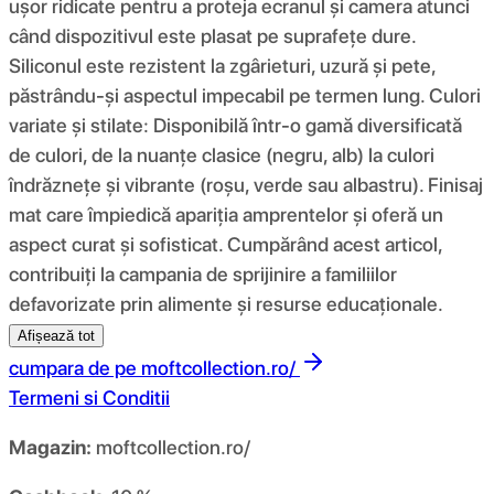
ușor ridicate pentru a proteja ecranul și camera atunci
când dispozitivul este plasat pe suprafețe dure.
Siliconul este rezistent la zgârieturi, uzură și pete,
păstrându-și aspectul impecabil pe termen lung. Culori
variate și stilate: Disponibilă într-o gamă diversificată
de culori, de la nuanțe clasice (negru, alb) la culori
îndrăznețe și vibrante (roșu, verde sau albastru). Finisaj
mat care împiedică apariția amprentelor și oferă un
aspect curat și sofisticat. Cumpărând acest articol,
contribuiți la campania de sprijinire a familiilor
defavorizate prin alimente și resurse educaționale.
Afișează tot
cumpara de pe
moftcollection.ro/
Termeni si Conditii
Magazin:
moftcollection.ro/