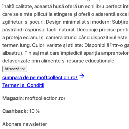
înaltă calitate, această husă oferă un echilibru perfect înt
care se simte plăcut la atingere și oferă o aderență excel
zgârieturi și șocuri. Design minimalist și modern: Subțir
păstrând răspunsul tactil natural. Decupaje precise pentru
a proteja ecranul și camera atunci când dispozitivul este 
termen lung. Culori variate și stilate: Disponibilă într-o g
albastru). Finisaj mat care împiedică apariția amprentelor 
defavorizate prin alimente și resurse educaționale.
Afișează tot
cumpara de pe
moftcollection.ro/
Termeni si Conditii
Magazin:
moftcollection.ro/
Cashback:
10 %
Abonare newsletter