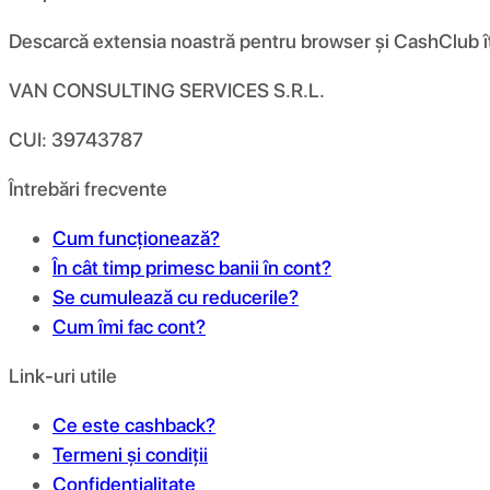
Descarcă extensia noastră pentru browser și CashClub îți d
VAN CONSULTING SERVICES S.R.L.
CUI: 39743787
Întrebări frecvente
Cum funcționează?
În cât timp primesc banii în cont?
Se cumulează cu reducerile?
Cum îmi fac cont?
Link-uri utile
Ce este cashback?
Termeni și condiții
Confidențialitate