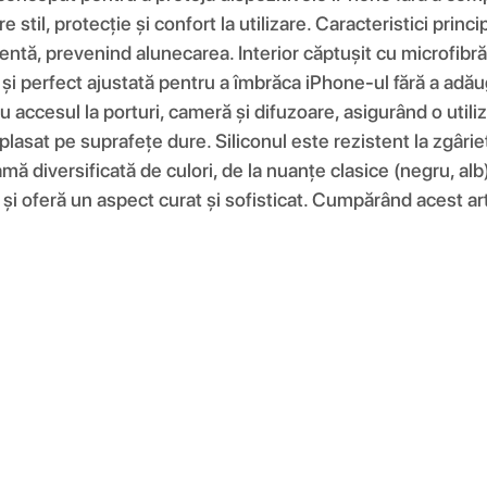
re stil, protecție și confort la utilizare. Caracteristici pri
entă, prevenind alunecarea. Interior căptușit cu microfibră 
e și perfect ajustată pentru a îmbrăca iPhone-ul fără a adău
 accesul la porturi, cameră și difuzoare, asigurând o utiliz
plasat pe suprafețe dure. Siliconul este rezistent la zgâri
amă diversificată de culori, de la nuanțe clasice (negru, alb
și oferă un aspect curat și sofisticat. Cumpărând acest artic