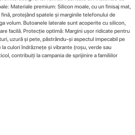
ncipale: Materiale premium: Silicon moale, cu un finisaj mat,
fină, protejând spatele și marginile telefonului de
ga volum. Butoanele laterale sunt acoperite cu silicon,
are facilă. Protecție optimă: Margini ușor ridicate pentru
eturi, uzură și pete, păstrându-și aspectul impecabil pe
) la culori îndrăznețe și vibrante (roșu, verde sau
ol, contribuiți la campania de sprijinire a familiilor