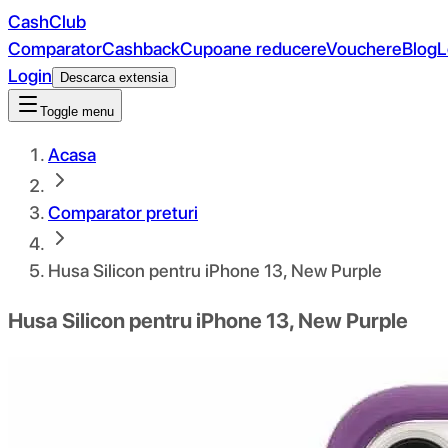
CashClub
Comparator
Cashback
Cupoane reducere
Vouchere
Blog
L
Login
Descarca extensia
Toggle menu
Acasa
Comparator preturi
Husa Silicon pentru iPhone 13, New Purple
Husa Silicon pentru iPhone 13, New Purple