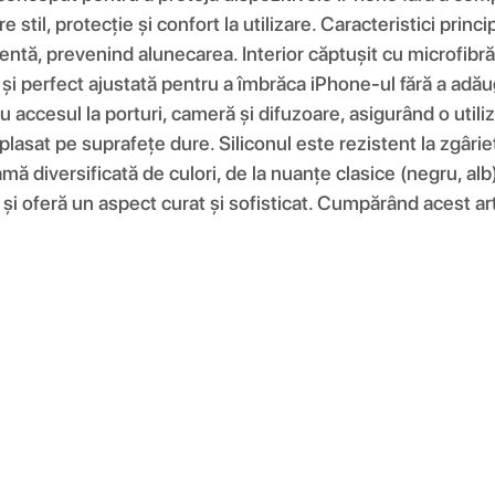
re stil, protecție și confort la utilizare. Caracteristici pri
entă, prevenind alunecarea. Interior căptușit cu microfibră 
e și perfect ajustată pentru a îmbrăca iPhone-ul fără a adău
 accesul la porturi, cameră și difuzoare, asigurând o utiliz
plasat pe suprafețe dure. Siliconul este rezistent la zgâri
amă diversificată de culori, de la nuanțe clasice (negru, alb
și oferă un aspect curat și sofisticat. Cumpărând acest artic