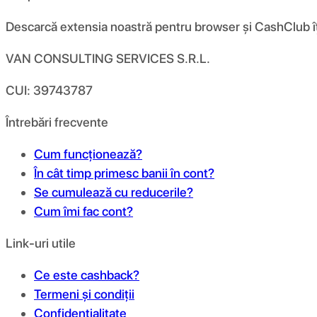
Descarcă extensia noastră pentru browser și CashClub îți d
VAN CONSULTING SERVICES S.R.L.
CUI: 39743787
Întrebări frecvente
Cum funcționează?
În cât timp primesc banii în cont?
Se cumulează cu reducerile?
Cum îmi fac cont?
Link-uri utile
Ce este cashback?
Termeni și condiții
Confidențialitate