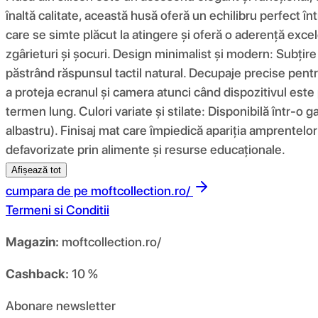
înaltă calitate, această husă oferă un echilibru perfect înt
care se simte plăcut la atingere și oferă o aderență excel
zgârieturi și șocuri. Design minimalist și modern: Subțir
păstrând răspunsul tactil natural. Decupaje precise pentru
a proteja ecranul și camera atunci când dispozitivul este 
termen lung. Culori variate și stilate: Disponibilă într-o g
albastru). Finisaj mat care împiedică apariția amprentelor 
defavorizate prin alimente și resurse educaționale.
Afișează tot
cumpara de pe
moftcollection.ro/
Termeni si Conditii
Magazin:
moftcollection.ro/
Cashback:
10 %
Abonare newsletter