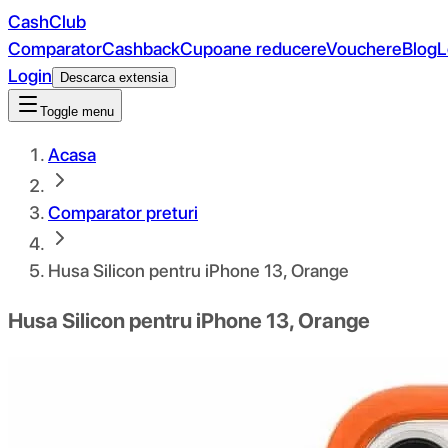
CashClub
Comparator
Cashback
Cupoane reducere
Vouchere
Blog
L
Login
Descarca extensia
Toggle menu
Acasa
Comparator preturi
Husa Silicon pentru iPhone 13, Orange
Husa Silicon pentru iPhone 13, Orange