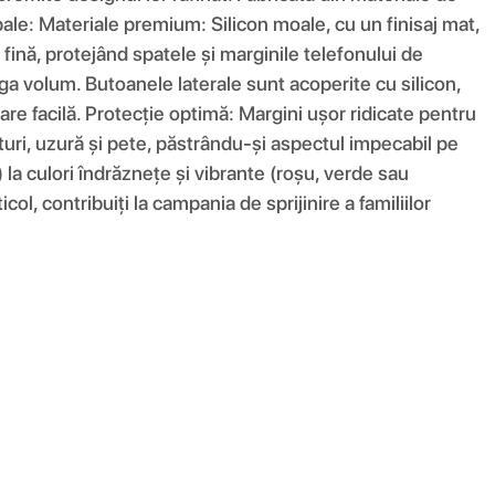
ncipale: Materiale premium: Silicon moale, cu un finisaj mat,
fină, protejând spatele și marginile telefonului de
ga volum. Butoanele laterale sunt acoperite cu silicon,
are facilă. Protecție optimă: Margini ușor ridicate pentru
eturi, uzură și pete, păstrându-și aspectul impecabil pe
) la culori îndrăznețe și vibrante (roșu, verde sau
ol, contribuiți la campania de sprijinire a familiilor