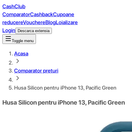
CashClub
Comparator
Cashback
Cupoane
reducere
Vouchere
Blog
Loializare
Login
Descarca extensia
Toggle menu
Acasa
Comparator preturi
Husa Silicon pentru iPhone 13, Pacific Green
Husa Silicon pentru iPhone 13, Pacific Green