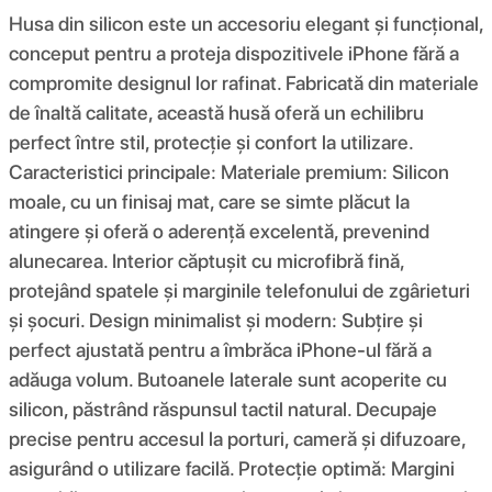
Husa din silicon este un accesoriu elegant și funcțional,
conceput pentru a proteja dispozitivele iPhone fără a
compromite designul lor rafinat. Fabricată din materiale
de înaltă calitate, această husă oferă un echilibru
perfect între stil, protecție și confort la utilizare.
Caracteristici principale: Materiale premium: Silicon
moale, cu un finisaj mat, care se simte plăcut la
atingere și oferă o aderență excelentă, prevenind
alunecarea. Interior căptușit cu microfibră fină,
protejând spatele și marginile telefonului de zgârieturi
și șocuri. Design minimalist și modern: Subțire și
perfect ajustată pentru a îmbrăca iPhone-ul fără a
adăuga volum. Butoanele laterale sunt acoperite cu
silicon, păstrând răspunsul tactil natural. Decupaje
precise pentru accesul la porturi, cameră și difuzoare,
asigurând o utilizare facilă. Protecție optimă: Margini