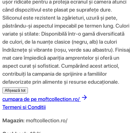
ușor ridicate pentru a proteja ecranul și camera atunci
când dispozitivul este plasat pe suprafețe dure.
Siliconul este rezistent la zgârieturi, uzură și pete,
păstrându-și aspectul impecabil pe termen lung. Culori
variate și stilate: Disponibilă într-o gamă diversificată
de culori, de la nuanțe clasice (negru, alb) la culori
îndrăznețe și vibrante (roșu, verde sau albastru). Finisaj
mat care împiedică apariția amprentelor și oferă un
aspect curat și sofisticat. Cumpărând acest articol,
contribuiți la campania de sprijinire a familiilor
defavorizate prin alimente și resurse educaționale.
Afișează tot
cumpara de pe
moftcollection.ro/
Termeni si Conditii
Magazin:
moftcollection.ro/