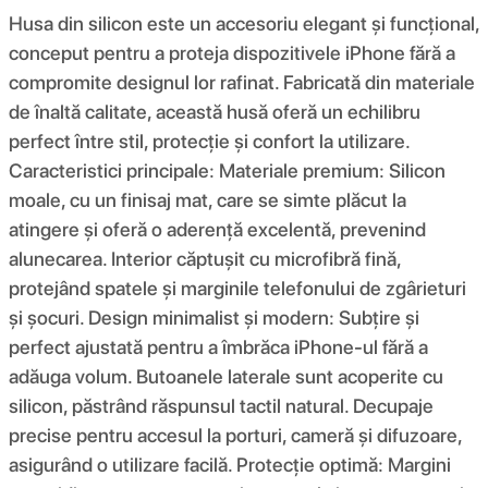
Husa din silicon este un accesoriu elegant și funcțional,
conceput pentru a proteja dispozitivele iPhone fără a
compromite designul lor rafinat. Fabricată din materiale
de înaltă calitate, această husă oferă un echilibru
perfect între stil, protecție și confort la utilizare.
Caracteristici principale: Materiale premium: Silicon
moale, cu un finisaj mat, care se simte plăcut la
atingere și oferă o aderență excelentă, prevenind
alunecarea. Interior căptușit cu microfibră fină,
protejând spatele și marginile telefonului de zgârieturi
și șocuri. Design minimalist și modern: Subțire și
perfect ajustată pentru a îmbrăca iPhone-ul fără a
adăuga volum. Butoanele laterale sunt acoperite cu
silicon, păstrând răspunsul tactil natural. Decupaje
precise pentru accesul la porturi, cameră și difuzoare,
asigurând o utilizare facilă. Protecție optimă: Margini