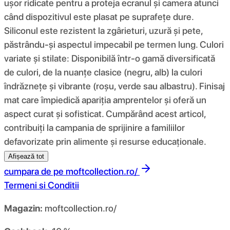
ușor ridicate pentru a proteja ecranul și camera atunci
când dispozitivul este plasat pe suprafețe dure.
Siliconul este rezistent la zgârieturi, uzură și pete,
păstrându-și aspectul impecabil pe termen lung. Culori
variate și stilate: Disponibilă într-o gamă diversificată
de culori, de la nuanțe clasice (negru, alb) la culori
îndrăznețe și vibrante (roșu, verde sau albastru). Finisaj
mat care împiedică apariția amprentelor și oferă un
aspect curat și sofisticat. Cumpărând acest articol,
contribuiți la campania de sprijinire a familiilor
defavorizate prin alimente și resurse educaționale.
Afișează tot
cumpara de pe
moftcollection.ro/
Termeni si Conditii
Magazin:
moftcollection.ro/