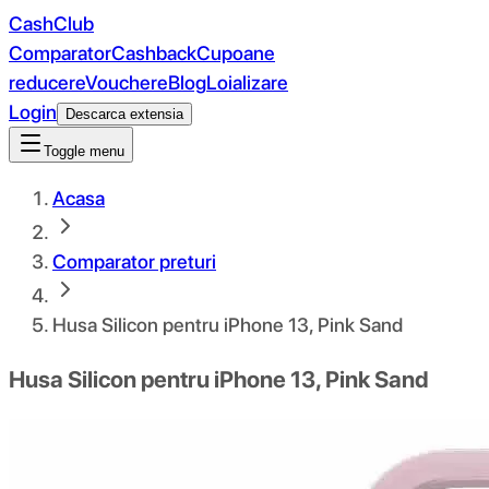
CashClub
Comparator
Cashback
Cupoane
reducere
Vouchere
Blog
Loializare
Login
Descarca extensia
Toggle menu
Acasa
Comparator preturi
Husa Silicon pentru iPhone 13, Pink Sand
Husa Silicon pentru iPhone 13, Pink Sand