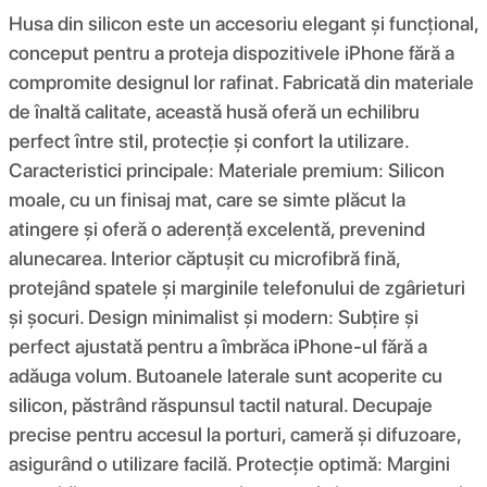
Husa din silicon este un accesoriu elegant și funcțional,
conceput pentru a proteja dispozitivele iPhone fără a
compromite designul lor rafinat. Fabricată din materiale
de înaltă calitate, această husă oferă un echilibru
perfect între stil, protecție și confort la utilizare.
Caracteristici principale: Materiale premium: Silicon
moale, cu un finisaj mat, care se simte plăcut la
atingere și oferă o aderență excelentă, prevenind
alunecarea. Interior căptușit cu microfibră fină,
protejând spatele și marginile telefonului de zgârieturi
și șocuri. Design minimalist și modern: Subțire și
perfect ajustată pentru a îmbrăca iPhone-ul fără a
adăuga volum. Butoanele laterale sunt acoperite cu
silicon, păstrând răspunsul tactil natural. Decupaje
precise pentru accesul la porturi, cameră și difuzoare,
asigurând o utilizare facilă. Protecție optimă: Margini