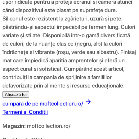
ușor ridicate pentru a proteja ecranul și camera atunci
când dispozitivul este plasat pe suprafețe dure.
Siliconul este rezistent la zgârieturi, uzură și pete,
păstrându-și aspectul impecabil pe termen lung. Culori
variate și stilate: Disponibilă într-o gamă diversificată
de culori, de la nuanțe clasice (negru, alb) la culori
îndrăznețe și vibrante (roșu, verde sau albastru). Finisaj
mat care împiedică apariția amprentelor și oferă un
aspect curat și sofisticat. Cumpărând acest articol,
contribuiți la campania de sprijinire a familiilor
defavorizate prin alimente și resurse educaționale.
Afișează tot
cumpara de pe
moftcollection.ro/
Termeni si Conditii
Magazin:
moftcollection.ro/