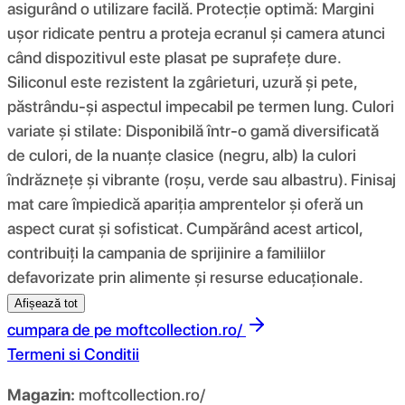
asigurând o utilizare facilă. Protecție optimă: Margini
ușor ridicate pentru a proteja ecranul și camera atunci
când dispozitivul este plasat pe suprafețe dure.
Siliconul este rezistent la zgârieturi, uzură și pete,
păstrându-și aspectul impecabil pe termen lung. Culori
variate și stilate: Disponibilă într-o gamă diversificată
de culori, de la nuanțe clasice (negru, alb) la culori
îndrăznețe și vibrante (roșu, verde sau albastru). Finisaj
mat care împiedică apariția amprentelor și oferă un
aspect curat și sofisticat. Cumpărând acest articol,
contribuiți la campania de sprijinire a familiilor
defavorizate prin alimente și resurse educaționale.
Afișează tot
cumpara de pe
moftcollection.ro/
Termeni si Conditii
Magazin:
moftcollection.ro/