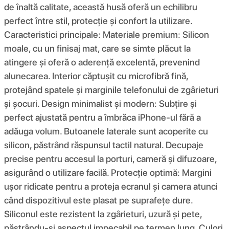
de înaltă calitate, această husă oferă un echilibru
perfect între stil, protecție și confort la utilizare.
Caracteristici principale: Materiale premium: Silicon
moale, cu un finisaj mat, care se simte plăcut la
atingere și oferă o aderență excelentă, prevenind
alunecarea. Interior căptușit cu microfibră fină,
protejând spatele și marginile telefonului de zgârieturi
și șocuri. Design minimalist și modern: Subțire și
perfect ajustată pentru a îmbrăca iPhone-ul fără a
adăuga volum. Butoanele laterale sunt acoperite cu
silicon, păstrând răspunsul tactil natural. Decupaje
precise pentru accesul la porturi, cameră și difuzoare,
asigurând o utilizare facilă. Protecție optimă: Margini
ușor ridicate pentru a proteja ecranul și camera atunci
când dispozitivul este plasat pe suprafețe dure.
Siliconul este rezistent la zgârieturi, uzură și pete,
păstrându-și aspectul impecabil pe termen lung. Culori