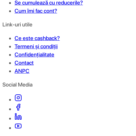
Se cumulează cu reducerile?
Cum îmi fac cont?
Link-uri utile
Ce este cashback?
Termeni și condiții
Confidențialitate
Contact
ANPC
Social Media