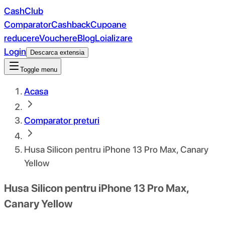
CashClub
Comparator
Cashback
Cupoane
reducere
Vouchere
Blog
Loializare
Login
Descarca extensia
Toggle menu
Acasa
Comparator preturi
Husa Silicon pentru iPhone 13 Pro Max, Canary
Yellow
Husa Silicon pentru iPhone 13 Pro Max,
Canary Yellow