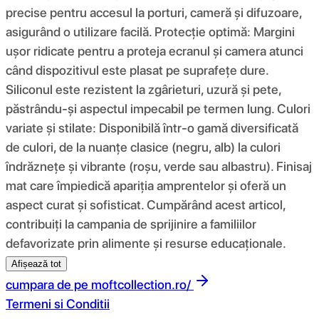
precise pentru accesul la porturi, cameră și difuzoare,
asigurând o utilizare facilă. Protecție optimă: Margini
ușor ridicate pentru a proteja ecranul și camera atunci
când dispozitivul este plasat pe suprafețe dure.
Siliconul este rezistent la zgârieturi, uzură și pete,
păstrându-și aspectul impecabil pe termen lung. Culori
variate și stilate: Disponibilă într-o gamă diversificată
de culori, de la nuanțe clasice (negru, alb) la culori
îndrăznețe și vibrante (roșu, verde sau albastru). Finisaj
mat care împiedică apariția amprentelor și oferă un
aspect curat și sofisticat. Cumpărând acest articol,
contribuiți la campania de sprijinire a familiilor
defavorizate prin alimente și resurse educaționale.
Afișează tot
cumpara de pe
moftcollection.ro/
Termeni si Conditii