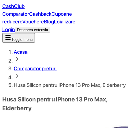
CashClub
Comparator
Cashback
Cupoane
reducere
Vouchere
Blog
Loializare
Login
Descarca extensia
Toggle menu
Acasa
Comparator preturi
Husa Silicon pentru iPhone 13 Pro Max, Elderberry
Husa Silicon pentru iPhone 13 Pro Max,
Elderberry