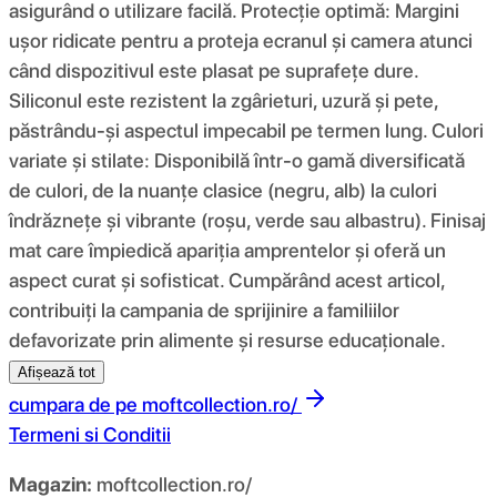
asigurând o utilizare facilă. Protecție optimă: Margini
ușor ridicate pentru a proteja ecranul și camera atunci
când dispozitivul este plasat pe suprafețe dure.
Siliconul este rezistent la zgârieturi, uzură și pete,
păstrându-și aspectul impecabil pe termen lung. Culori
variate și stilate: Disponibilă într-o gamă diversificată
de culori, de la nuanțe clasice (negru, alb) la culori
îndrăznețe și vibrante (roșu, verde sau albastru). Finisaj
mat care împiedică apariția amprentelor și oferă un
aspect curat și sofisticat. Cumpărând acest articol,
contribuiți la campania de sprijinire a familiilor
defavorizate prin alimente și resurse educaționale.
Afișează tot
cumpara de pe
moftcollection.ro/
Termeni si Conditii
Magazin:
moftcollection.ro/