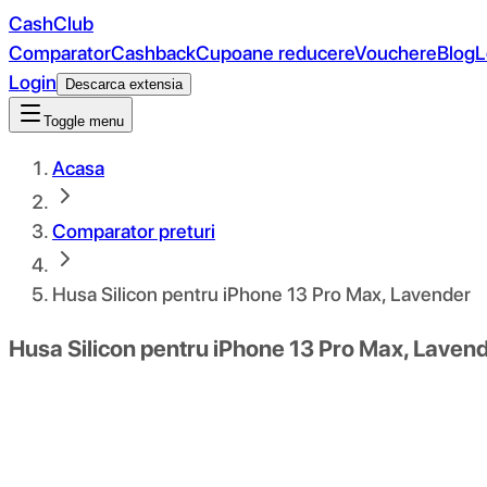
CashClub
Comparator
Cashback
Cupoane reducere
Vouchere
Blog
L
Login
Descarca extensia
Toggle menu
Acasa
Comparator preturi
Husa Silicon pentru iPhone 13 Pro Max, Lavender
Husa Silicon pentru iPhone 13 Pro Max, Laven