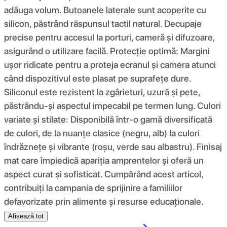
adăuga volum. Butoanele laterale sunt acoperite cu
silicon, păstrând răspunsul tactil natural. Decupaje
precise pentru accesul la porturi, cameră și difuzoare,
asigurând o utilizare facilă. Protecție optimă: Margini
ușor ridicate pentru a proteja ecranul și camera atunci
când dispozitivul este plasat pe suprafețe dure.
Siliconul este rezistent la zgârieturi, uzură și pete,
păstrându-și aspectul impecabil pe termen lung. Culori
variate și stilate: Disponibilă într-o gamă diversificată
de culori, de la nuanțe clasice (negru, alb) la culori
îndrăznețe și vibrante (roșu, verde sau albastru). Finisaj
mat care împiedică apariția amprentelor și oferă un
aspect curat și sofisticat. Cumpărând acest articol,
contribuiți la campania de sprijinire a familiilor
defavorizate prin alimente și resurse educaționale.
Afișează tot