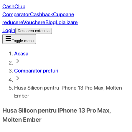
CashClub
Comparator
Cashback
Cupoane
reducere
Vouchere
Blog
Loializare
Login
Descarca extensia
Toggle menu
Acasa
Comparator preturi
Husa Silicon pentru iPhone 13 Pro Max, Molten
Ember
Husa Silicon pentru iPhone 13 Pro Max,
Molten Ember