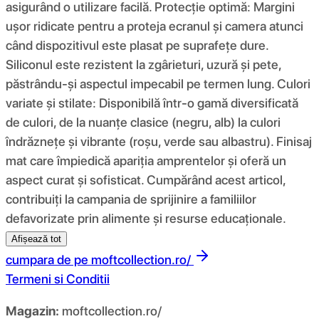
asigurând o utilizare facilă. Protecție optimă: Margini
ușor ridicate pentru a proteja ecranul și camera atunci
când dispozitivul este plasat pe suprafețe dure.
Siliconul este rezistent la zgârieturi, uzură și pete,
păstrându-și aspectul impecabil pe termen lung. Culori
variate și stilate: Disponibilă într-o gamă diversificată
de culori, de la nuanțe clasice (negru, alb) la culori
îndrăznețe și vibrante (roșu, verde sau albastru). Finisaj
mat care împiedică apariția amprentelor și oferă un
aspect curat și sofisticat. Cumpărând acest articol,
contribuiți la campania de sprijinire a familiilor
defavorizate prin alimente și resurse educaționale.
Afișează tot
cumpara de pe
moftcollection.ro/
Termeni si Conditii
Magazin:
moftcollection.ro/