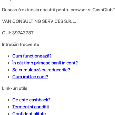
Descarcă extensia noastră pentru browser și CashClub îți d
VAN CONSULTING SERVICES S.R.L.
CUI: 39743787
Întrebări frecvente
Cum funcționează?
În cât timp primesc banii în cont?
Se cumulează cu reducerile?
Cum îmi fac cont?
Link-uri utile
Ce este cashback?
Termeni și condiții
Confidențialitate