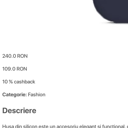
240.0
RON
109.0
RON
10 %
cashback
Categorie:
Fashion
Descriere
Husa din silicon este un accesoriu elegant și funcțional,