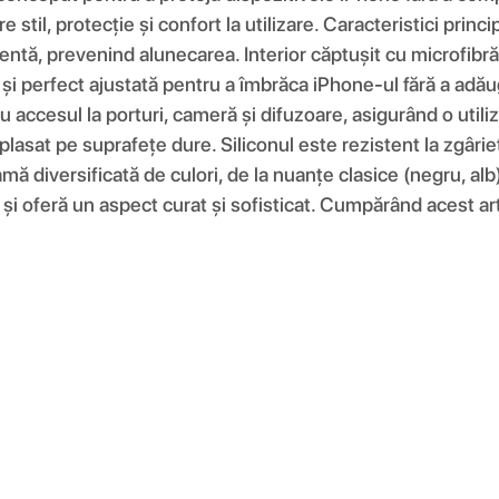
re stil, protecție și confort la utilizare. Caracteristici pri
entă, prevenind alunecarea. Interior căptușit cu microfibră 
e și perfect ajustată pentru a îmbrăca iPhone-ul fără a adău
 accesul la porturi, cameră și difuzoare, asigurând o utiliz
plasat pe suprafețe dure. Siliconul este rezistent la zgâri
amă diversificată de culori, de la nuanțe clasice (negru, alb
și oferă un aspect curat și sofisticat. Cumpărând acest artic