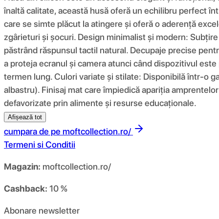
înaltă calitate, această husă oferă un echilibru perfect înt
care se simte plăcut la atingere și oferă o aderență excel
zgârieturi și șocuri. Design minimalist și modern: Subțir
păstrând răspunsul tactil natural. Decupaje precise pentru
a proteja ecranul și camera atunci când dispozitivul este 
termen lung. Culori variate și stilate: Disponibilă într-o g
albastru). Finisaj mat care împiedică apariția amprentelor 
defavorizate prin alimente și resurse educaționale.
Afișează tot
cumpara de pe
moftcollection.ro/
Termeni si Conditii
Magazin:
moftcollection.ro/
Cashback:
10 %
Abonare newsletter