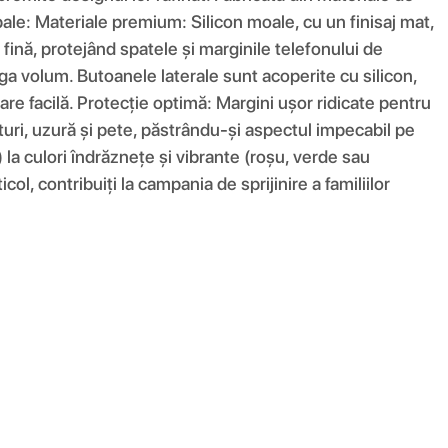
ncipale: Materiale premium: Silicon moale, cu un finisaj mat,
fină, protejând spatele și marginile telefonului de
ga volum. Butoanele laterale sunt acoperite cu silicon,
are facilă. Protecție optimă: Margini ușor ridicate pentru
eturi, uzură și pete, păstrându-și aspectul impecabil pe
) la culori îndrăznețe și vibrante (roșu, verde sau
ol, contribuiți la campania de sprijinire a familiilor