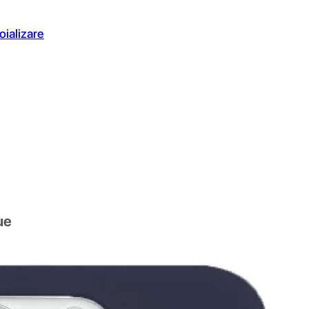
oializare
ue