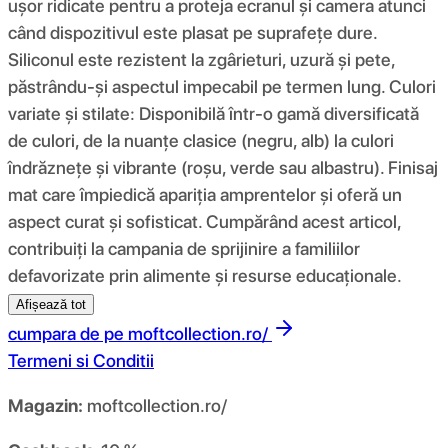
ușor ridicate pentru a proteja ecranul și camera atunci
când dispozitivul este plasat pe suprafețe dure.
Siliconul este rezistent la zgârieturi, uzură și pete,
păstrându-și aspectul impecabil pe termen lung. Culori
variate și stilate: Disponibilă într-o gamă diversificată
de culori, de la nuanțe clasice (negru, alb) la culori
îndrăznețe și vibrante (roșu, verde sau albastru). Finisaj
mat care împiedică apariția amprentelor și oferă un
aspect curat și sofisticat. Cumpărând acest articol,
contribuiți la campania de sprijinire a familiilor
defavorizate prin alimente și resurse educaționale.
Afișează tot
cumpara de pe
moftcollection.ro/
Termeni si Conditii
Magazin:
moftcollection.ro/