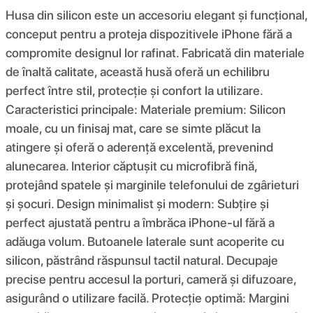
Husa din silicon este un accesoriu elegant și funcțional,
conceput pentru a proteja dispozitivele iPhone fără a
compromite designul lor rafinat. Fabricată din materiale
de înaltă calitate, această husă oferă un echilibru
perfect între stil, protecție și confort la utilizare.
Caracteristici principale: Materiale premium: Silicon
moale, cu un finisaj mat, care se simte plăcut la
atingere și oferă o aderență excelentă, prevenind
alunecarea. Interior căptușit cu microfibră fină,
protejând spatele și marginile telefonului de zgârieturi
și șocuri. Design minimalist și modern: Subțire și
perfect ajustată pentru a îmbrăca iPhone-ul fără a
adăuga volum. Butoanele laterale sunt acoperite cu
silicon, păstrând răspunsul tactil natural. Decupaje
precise pentru accesul la porturi, cameră și difuzoare,
asigurând o utilizare facilă. Protecție optimă: Margini