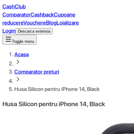
CashClub
Comparator
Cashback
Cupoane
reducere
Vouchere
Blog
Loializare
Login
Descarca extensia
Toggle menu
Acasa
Comparator preturi
Husa Silicon pentru iPhone 14, Black
Husa Silicon pentru iPhone 14, Black