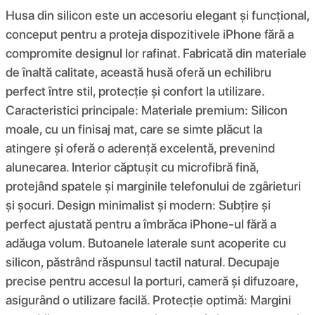
Husa din silicon este un accesoriu elegant și funcțional,
conceput pentru a proteja dispozitivele iPhone fără a
compromite designul lor rafinat. Fabricată din materiale
de înaltă calitate, această husă oferă un echilibru
perfect între stil, protecție și confort la utilizare.
Caracteristici principale: Materiale premium: Silicon
moale, cu un finisaj mat, care se simte plăcut la
atingere și oferă o aderență excelentă, prevenind
alunecarea. Interior căptușit cu microfibră fină,
protejând spatele și marginile telefonului de zgârieturi
și șocuri. Design minimalist și modern: Subțire și
perfect ajustată pentru a îmbrăca iPhone-ul fără a
adăuga volum. Butoanele laterale sunt acoperite cu
silicon, păstrând răspunsul tactil natural. Decupaje
precise pentru accesul la porturi, cameră și difuzoare,
asigurând o utilizare facilă. Protecție optimă: Margini