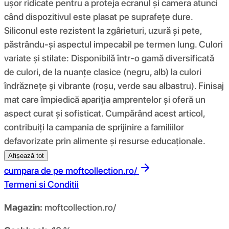
ușor ridicate pentru a proteja ecranul și camera atunci
când dispozitivul este plasat pe suprafețe dure.
Siliconul este rezistent la zgârieturi, uzură și pete,
păstrându-și aspectul impecabil pe termen lung. Culori
variate și stilate: Disponibilă într-o gamă diversificată
de culori, de la nuanțe clasice (negru, alb) la culori
îndrăznețe și vibrante (roșu, verde sau albastru). Finisaj
mat care împiedică apariția amprentelor și oferă un
aspect curat și sofisticat. Cumpărând acest articol,
contribuiți la campania de sprijinire a familiilor
defavorizate prin alimente și resurse educaționale.
Afișează tot
cumpara de pe
moftcollection.ro/
Termeni si Conditii
Magazin:
moftcollection.ro/