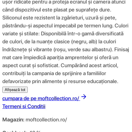
ușor ridicate pentru a proteja ecranul și camera atunci
când dispozitivul este plasat pe suprafețe dure.
Siliconul este rezistent la zgârieturi, uzură și pete,
păstrându-și aspectul impecabil pe termen lung. Culori
variate și stilate: Disponibilă într-o gamă diversificată
de culori, de la nuanțe clasice (negru, alb) la culori
îndrăznețe și vibrante (roșu, verde sau albastru). Finisaj
mat care împiedică apariția amprentelor și oferă un
aspect curat și sofisticat. Cumpărând acest articol,
contribuiți la campania de sprijinire a familiilor
defavorizate prin alimente și resurse educaționale.
Afișează tot
cumpara de pe
moftcollection.ro/
Termeni si Conditii
Magazin:
moftcollection.ro/