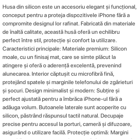
Husa din silicon este un accesoriu elegant și funcțional,
conceput pentru a proteja dispozitivele iPhone fără a
compromite designul lor rafinat. Fabricată din materiale
de înaltă calitate, această husă oferă un echilibru
perfect între stil, protecție și confort la utilizare.
Caracteristici principale: Materiale premium: Silicon
moale, cu un finisaj mat, care se simte plăcut la
atingere și oferă o aderență excelentă, prevenind
alunecarea. Interior căptușit cu microfibră fină,
protejând spatele și marginile telefonului de zgârieturi
și șocuri. Design minimalist și modern: Subțire și
perfect ajustată pentru a îmbrăca iPhone-ul fără a
adăuga volum. Butoanele laterale sunt acoperite cu
silicon, păstrând răspunsul tactil natural. Decupaje
precise pentru accesul la porturi, cameră și difuzoare,
asigurând o utilizare facilă. Protecție optimă: Margini