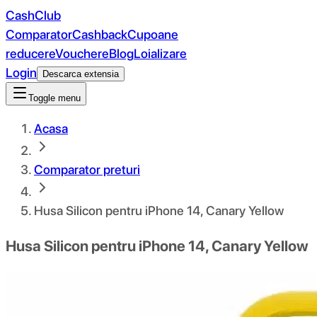
CashClub
Comparator
Cashback
Cupoane
reducere
Vouchere
Blog
Loializare
Login
Descarca extensia
Toggle menu
Acasa
Comparator preturi
Husa Silicon pentru iPhone 14, Canary Yellow
Husa Silicon pentru iPhone 14, Canary Yellow