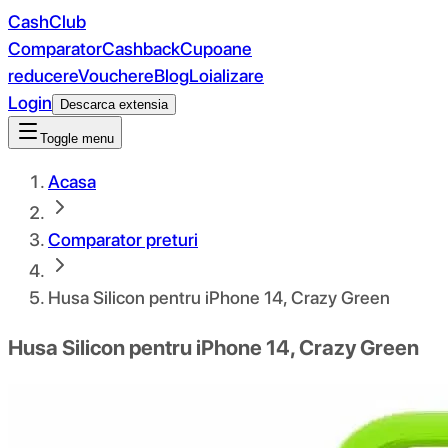
CashClub
Comparator
Cashback
Cupoane
reducere
Vouchere
Blog
Loializare
Login
Descarca extensia
Toggle menu
Acasa
Comparator preturi
Husa Silicon pentru iPhone 14, Crazy Green
Husa Silicon pentru iPhone 14, Crazy Green