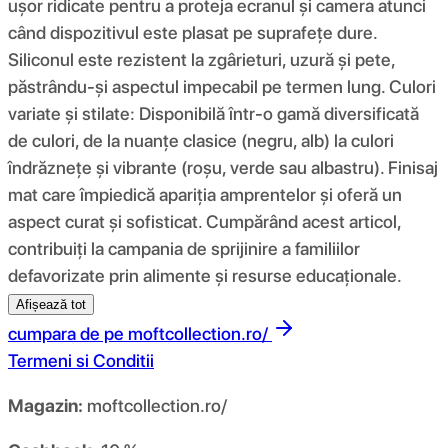
ușor ridicate pentru a proteja ecranul și camera atunci
când dispozitivul este plasat pe suprafețe dure.
Siliconul este rezistent la zgârieturi, uzură și pete,
păstrându-și aspectul impecabil pe termen lung. Culori
variate și stilate: Disponibilă într-o gamă diversificată
de culori, de la nuanțe clasice (negru, alb) la culori
îndrăznețe și vibrante (roșu, verde sau albastru). Finisaj
mat care împiedică apariția amprentelor și oferă un
aspect curat și sofisticat. Cumpărând acest articol,
contribuiți la campania de sprijinire a familiilor
defavorizate prin alimente și resurse educaționale.
Afișează tot
cumpara de pe
moftcollection.ro/
Termeni si Conditii
Magazin:
moftcollection.ro/