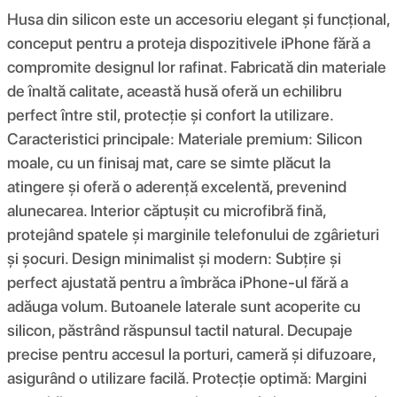
Husa din silicon este un accesoriu elegant și funcțional,
conceput pentru a proteja dispozitivele iPhone fără a
compromite designul lor rafinat. Fabricată din materiale
de înaltă calitate, această husă oferă un echilibru
perfect între stil, protecție și confort la utilizare.
Caracteristici principale: Materiale premium: Silicon
moale, cu un finisaj mat, care se simte plăcut la
atingere și oferă o aderență excelentă, prevenind
alunecarea. Interior căptușit cu microfibră fină,
protejând spatele și marginile telefonului de zgârieturi
și șocuri. Design minimalist și modern: Subțire și
perfect ajustată pentru a îmbrăca iPhone-ul fără a
adăuga volum. Butoanele laterale sunt acoperite cu
silicon, păstrând răspunsul tactil natural. Decupaje
precise pentru accesul la porturi, cameră și difuzoare,
asigurând o utilizare facilă. Protecție optimă: Margini