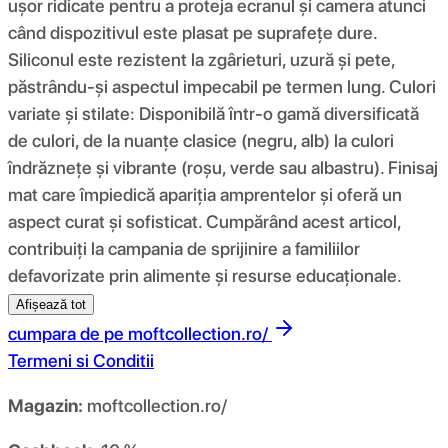
ușor ridicate pentru a proteja ecranul și camera atunci
când dispozitivul este plasat pe suprafețe dure.
Siliconul este rezistent la zgârieturi, uzură și pete,
păstrându-și aspectul impecabil pe termen lung. Culori
variate și stilate: Disponibilă într-o gamă diversificată
de culori, de la nuanțe clasice (negru, alb) la culori
îndrăznețe și vibrante (roșu, verde sau albastru). Finisaj
mat care împiedică apariția amprentelor și oferă un
aspect curat și sofisticat. Cumpărând acest articol,
contribuiți la campania de sprijinire a familiilor
defavorizate prin alimente și resurse educaționale.
Afișează tot
cumpara de pe
moftcollection.ro/
Termeni si Conditii
Magazin:
moftcollection.ro/