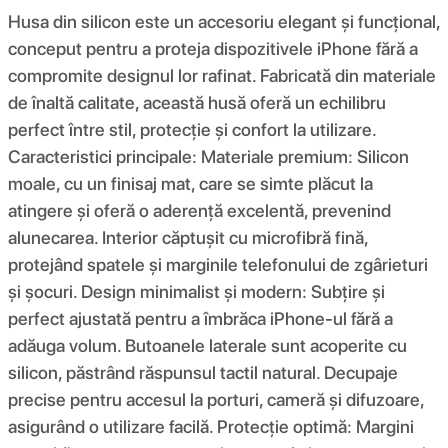
Husa din silicon este un accesoriu elegant și funcțional,
conceput pentru a proteja dispozitivele iPhone fără a
compromite designul lor rafinat. Fabricată din materiale
de înaltă calitate, această husă oferă un echilibru
perfect între stil, protecție și confort la utilizare.
Caracteristici principale: Materiale premium: Silicon
moale, cu un finisaj mat, care se simte plăcut la
atingere și oferă o aderență excelentă, prevenind
alunecarea. Interior căptușit cu microfibră fină,
protejând spatele și marginile telefonului de zgârieturi
și șocuri. Design minimalist și modern: Subțire și
perfect ajustată pentru a îmbrăca iPhone-ul fără a
adăuga volum. Butoanele laterale sunt acoperite cu
silicon, păstrând răspunsul tactil natural. Decupaje
precise pentru accesul la porturi, cameră și difuzoare,
asigurând o utilizare facilă. Protecție optimă: Margini