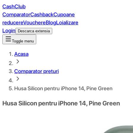
CashClub
Comparator
Cashback
Cupoane
reducere
Vouchere
Blog
Loializare
Login
Descarca extensia
Toggle menu
Acasa
Comparator preturi
Husa Silicon pentru iPhone 14, Pine Green
Husa Silicon pentru iPhone 14, Pine Green