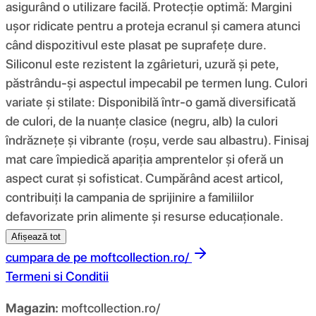
asigurând o utilizare facilă. Protecție optimă: Margini
ușor ridicate pentru a proteja ecranul și camera atunci
când dispozitivul este plasat pe suprafețe dure.
Siliconul este rezistent la zgârieturi, uzură și pete,
păstrându-și aspectul impecabil pe termen lung. Culori
variate și stilate: Disponibilă într-o gamă diversificată
de culori, de la nuanțe clasice (negru, alb) la culori
îndrăznețe și vibrante (roșu, verde sau albastru). Finisaj
mat care împiedică apariția amprentelor și oferă un
aspect curat și sofisticat. Cumpărând acest articol,
contribuiți la campania de sprijinire a familiilor
defavorizate prin alimente și resurse educaționale.
Afișează tot
cumpara de pe
moftcollection.ro/
Termeni si Conditii
Magazin:
moftcollection.ro/